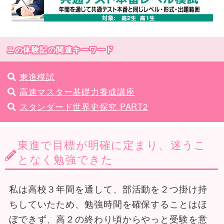
この体験記の関連キーワード
東進模試
高速マスター基礎力養成講座
スタンダード世界史探究 PART2
東進で目標が明確に定まり、迷うこ
となく勉強できた
私は高校３年間を通して、部活動を２つ掛け持
ちしていたため、勉強時間を確保することはほ
ぼできず、高２の終わり頃からやっと受験を意