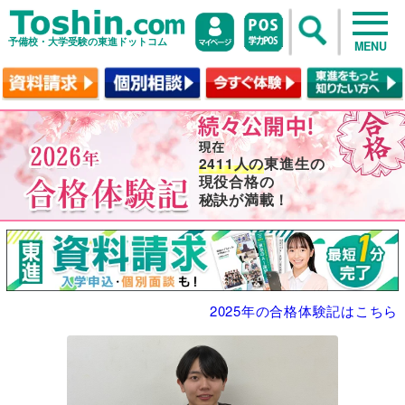
予備校・大学受験の東進ドットコム
MENU
2411人の
東進生の
現役合格の
秘訣が満載！
2025年の合格体験記はこちら