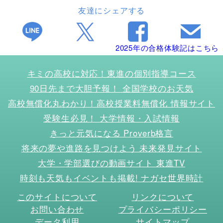
友達にシェアする
2025年の合格体験記はこちら
キミの高校に対応！東進の個別指導コース
90日先まで大胆予報！ 全国学校のお天気
高校無償化丸わかり！高校授業料無償化 情報サイト
受験生必見！ 大学情報・入試情報
きっと元気になる Proverb格言
将来の夢や進路を見つけよう 未来発見サイト
大学・学部選びの動画サイト 東進TV
時刻も天気もイベントも掲載! ナガセ世界時計
このサイトについて
リンクについて
お問い合わせ
プライバシーポリシー
データ利用
サイトマップ