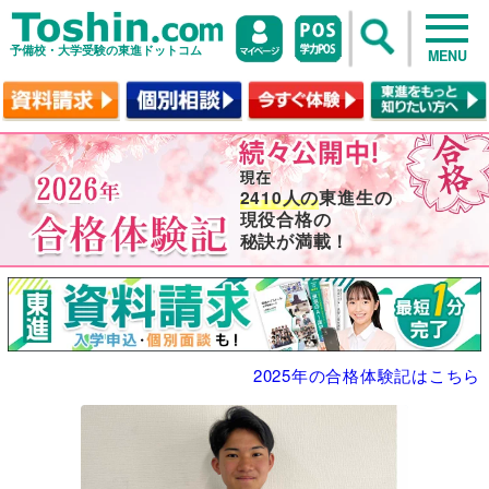
予備校・大学受験の東進ドットコム
MENU
2410人の
東進生の
現役合格の
秘訣が満載！
2025年の合格体験記はこちら