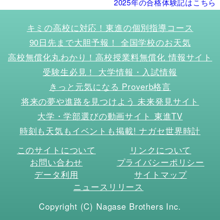
2025年の合格体験記はこちら
キミの高校に対応！東進の個別指導コース
90日先まで大胆予報！ 全国学校のお天気
高校無償化丸わかり！高校授業料無償化 情報サイト
受験生必見！ 大学情報・入試情報
きっと元気になる Proverb格言
将来の夢や進路を見つけよう 未来発見サイト
大学・学部選びの動画サイト 東進TV
時刻も天気もイベントも掲載! ナガセ世界時計
このサイトについて
リンクについて
お問い合わせ
プライバシーポリシー
データ利用
サイトマップ
ニュースリリース
Copyright (C) Nagase Brothers Inc.