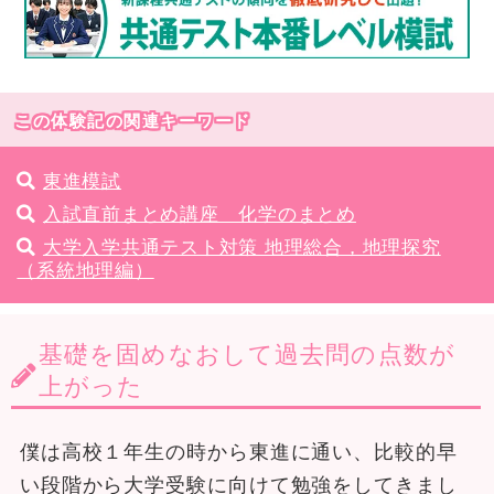
この体験記の関連キーワード
東進模試
入試直前まとめ講座 化学のまとめ
大学入学共通テスト対策 地理総合，地理探究
（系統地理編）
基礎を固めなおして過去問の点数が
上がった
僕は高校１年生の時から東進に通い、比較的早
い段階から大学受験に向けて勉強をしてきまし