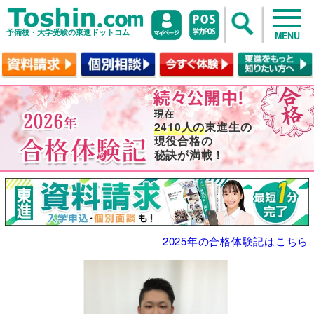
予備校・大学受験の東進ドットコム
MENU
2410人の
東進生の
現役合格の
秘訣が満載！
2025年の合格体験記はこちら