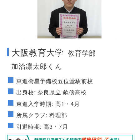
no image
大阪教育大学
教育学部
加治凛太郎くん
東進衛星予備校五位堂駅前校
出身校: 奈良県立 畝傍高校
東進入学時期: 高1・4月
所属クラブ: 料理部
引退時期: 高3・7月