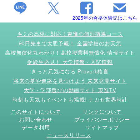
2025年の合格体験記はこちら
キミの高校に対応！東進の個別指導コース
90日先まで大胆予報！ 全国学校のお天気
高校無償化丸わかり！高校授業料無償化 情報サイト
受験生必見！ 大学情報・入試情報
きっと元気になる Proverb格言
将来の夢や進路を見つけよう 未来発見サイト
大学・学部選びの動画サイト 東進TV
時刻も天気もイベントも掲載! ナガセ世界時計
このサイトについて
リンクについて
お問い合わせ
プライバシーポリシー
データ利用
サイトマップ
ニュースリリース