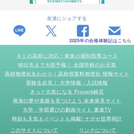
友達にシェアする
2025年の合格体験記はこちら
キミの高校に対応！東進の個別指導コース
90日先まで大胆予報！ 全国学校のお天気
高校無償化丸わかり！高校授業料無償化 情報サイト
受験生必見！ 大学情報・入試情報
きっと元気になる Proverb格言
将来の夢や進路を見つけよう 未来発見サイト
大学・学部選びの動画サイト 東進TV
時刻も天気もイベントも掲載! ナガセ世界時計
このサイトについて
リンクについて