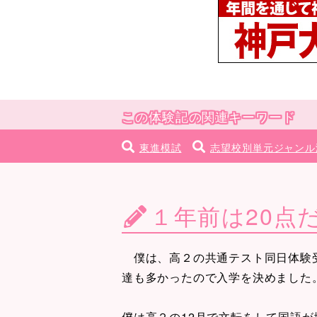
この体験記の関連キーワード
東進模試
志望校別単元ジャンル
１年前は20点
僕は、高２の共通テスト同日体験受
達も多かったので入学を決めました
僕は高２の12月で文転をして国語