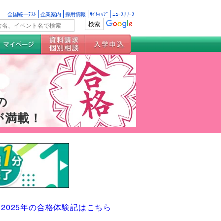
全国統一ﾃｽﾄ
企業案内
採用情報
ｻｲﾄﾏｯﾌﾟ
ﾆｭｰｽﾘﾘｰｽ
の
が満載！
2025年の合格体験記はこちら