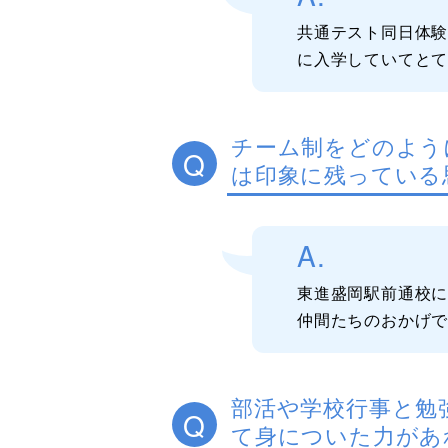
共通テスト同日体
に入学していてと
チーム制をどのよう
Q
は印象に残っている
A.
東進盛岡駅前通校に
仲間たちのおかげ
部活や学校行事と勉
Q
て身についた力があ