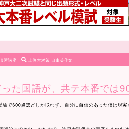
演習講座
上位大対策 自由英作文
だった国語が、共テ本番では9
験で600点ほどしか取れず、自分に自信のあった僕は現実
。
が壊滅的にできなっかたので、神戸大現代文の講座を１つだ