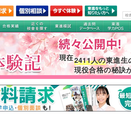
2411人の
東進生
現役合格の秘訣