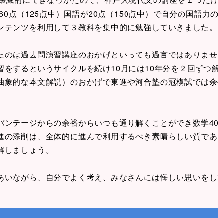
60点（125点中）国語が20点（150点中）で自分の国語
ンテンツを利用して３教科を集中的に勉強していきました。
たのは過去問演習講座のおかげといっても過言ではありませ
習をするというサイクルを続け10月には10年分を２回ずつ
抽象的な本文解説）のおかげで東進や河合塾の冠模試では余
ンテージからの余裕からいつも通り解くことができ数学40
進の添削は、全体的に進んで利用するべき素晴らしい質であ
解しましょう。
あいながら、自分でよく考え、みなさんには悔しい思いをし