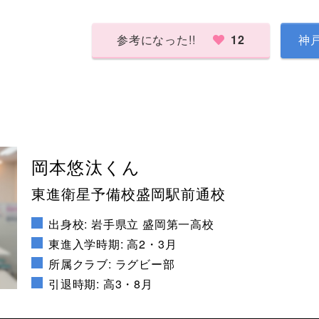
参考になった!!
12
神
岡本悠汰くん
東進衛星予備校盛岡駅前通校
出身校: 岩手県立 盛岡第一高校
東進入学時期: 高2・3月
所属クラブ: ラグビー部
引退時期: 高3・8月