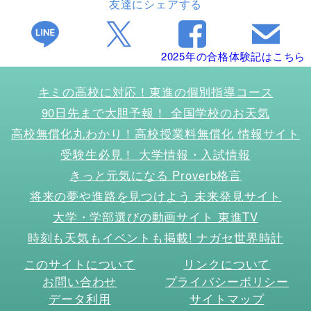
友達にシェアする
2025年の合格体験記はこちら
キミの高校に対応！東進の個別指導コース
90日先まで大胆予報！ 全国学校のお天気
高校無償化丸わかり！高校授業料無償化 情報サイト
受験生必見！ 大学情報・入試情報
きっと元気になる Proverb格言
将来の夢や進路を見つけよう 未来発見サイト
大学・学部選びの動画サイト 東進TV
時刻も天気もイベントも掲載! ナガセ世界時計
このサイトについて
リンクについて
お問い合わせ
プライバシーポリシー
データ利用
サイトマップ