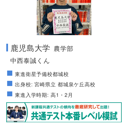
no image
鹿児島大学
農学部
中西泰誠くん
東進衛星予備校都城校
出身校: 宮崎県立 都城泉ケ丘高校
東進入学時期: 高1・2月