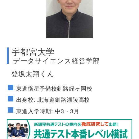
no image
宇都宮大学
データサイエンス経営学部
登坂太翔くん
東進衛星予備校釧路緑ヶ岡校
出身校: 北海道釧路湖陵高校
東進入学時期: 中3・3月