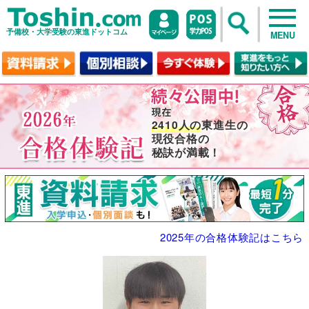
予備校・大学受験の東進ドットコム
MENU
2410人の
東進生の
現役合格の
秘訣が満載！
2025年の合格体験記はこちら