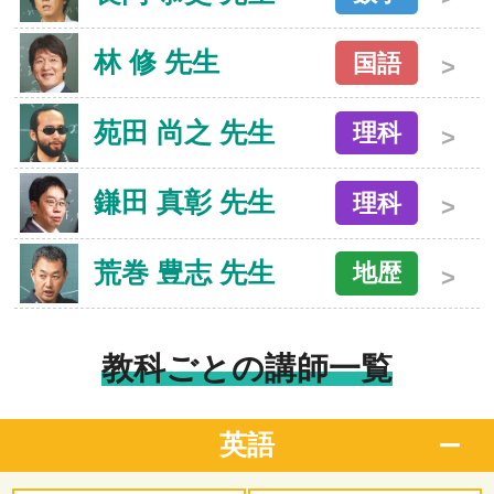
林 修 先生
国語
苑田 尚之 先生
理科
鎌田 真彰 先生
理科
荒巻 豊志 先生
地歴
教科ごとの講師一覧
英語