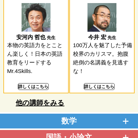
安河内 哲也
今井 宏
先生
先生
本物の英語力をとこと
100万人を魅了した予備
ん楽しく！日本の英語
校界のカリスマ。抱腹
教育をリードする
絶倒の名講義を見逃す
Mr.4Skills.
な！
詳しくはこちら
詳しくはこちら
他の講師をみる
数学
国語・小論文