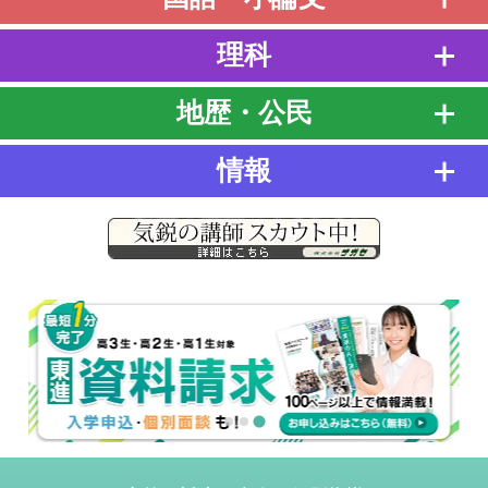
理科
地歴・公民
情報