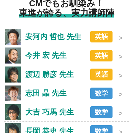
CMでもお馴染み！
東進が誇る、実力講師陣
安河内 哲也 先生
英語
今井 宏 先生
英語
渡辺 勝彦 先生
英語
志田 晶 先生
数学
大吉 巧馬 先生
数学
長岡 恭史 先生
数学