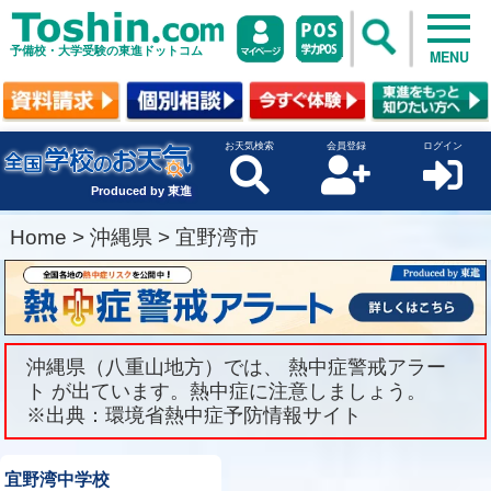
予備校・大学受験の東進ドットコム
MENU
お天気検索
会員登録
ログイン
Produced by 東進
Home
>
沖縄県
>
宜野湾市
沖縄県（八重山地方）では、 熱中症警戒アラー
ト が出ています。熱中症に注意しましょう。
※出典：環境省熱中症予防情報サイト
宜野湾中学校