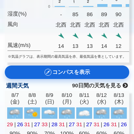
湿度(%)
-
85
86
89
90
8
風向
北西
北西
北西
北西
北西
風速(m/s)
14
13
13
14
12
1
※気温グラフは、表示期間の最高気温を赤、最低気温を青としています。
コンパスを表示
週間天気
90日間の天気を見る
8/7
8/8
8/9
8/10
8/11
8/12
8/13
(金)
(土)
(日)
(月)
(火)
(水)
(木)
29
|
26
31
|
27
33
|
28
31
|
27
31
|
27
31
|
26
31
|
26
90%
90%
70%
100%
60%
60%
60%