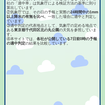
社の「適中率」は気象庁による検証方法の基準に則り
算出しています。
②気象庁では、その日の予報と実際の
24時間中の1mm
以上降水の有無を比べ、
一致した場合に適中と判定し
ています。
③適中判定の代表地点として、気象庁の定める地点で
ある
東京都千代田区北の丸公園
の天気を参照していま
す。
④本サイトでは、
各社が公開している7日前0時の予報
の適中判定
の結果を比較しています。