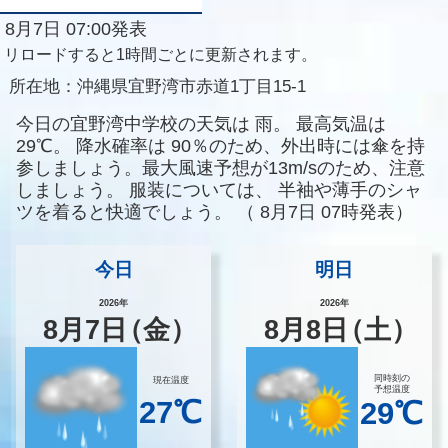
8月7日 07:00発表
リロードすると1時間ごとに更新されます。
所在地：
沖縄県宜野湾市赤道1丁目15-1
今日の宜野湾中学校の天気は
雨。
最高気温は
29℃。
降水確率は
90％のため、外出時には傘を持
参しましょう。最大風速予想が13m/sのため、注意
しましょう。
服装については、
半袖や薄手のシャ
ツを着ると快適でしょう。
（
8月7日 07時発表）
今日
明日
2026年
2026年
8
月
7
日
（金）
8
月
8
日
（土）
同時刻の
現在温度
予想温度
27℃
29℃