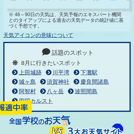
※ 46～90日の天気は、天気予報のエキスパート機関
とのタイアップによる過去の天気データの統計値に基
づく予想です。
天気アイコンの意味について
話題のスポット
8月に行きたいスポット
上田城跡
川平湾
下灘駅
城ヶ島
須賀神社
慶良間諸島
阿智村
八ヶ岳
波照間島
四国カルスト