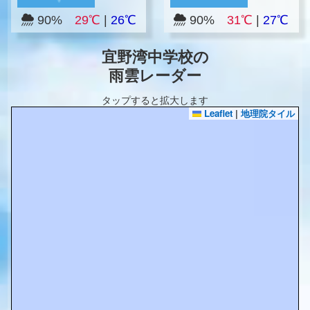
90%
29℃
|
26℃
90%
31℃
|
27℃
宜野湾中学校の
雨雲レーダー
タップすると拡大します
Leaflet
|
地理院タイル