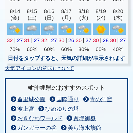
8/14
8/15
8/16
8/17
8/18
8/19
8/20
(金)
(土)
(日)
(月)
(火)
(水)
(木)
32
|
27
31
|
27
32
|
27
30
|
26
30
|
27
30
|
28
30
|
27
70%
60%
60%
60%
80%
60%
40%
日付をタップすると、天気の詳細が表示されます
天気アイコンの意味について
沖縄県のおすすめスポット
首里城公園
国際通り
青の洞窟
波上宮
ひめゆりの塔
おきなわワールド
斎場御嶽
ガンガラーの谷
美ら海水族館