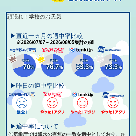
頑張れ！学校のお天気
▶直近一ヵ月の適中率比較
※2026/07/07～2026/08/05集計の値
適中率
適中率
適中率
適中率
70
76.7
63.3
73.3
%
%
%
%
▶昨日の適中率比較
▶適中率について
①
気象庁では降水の有無の一致を適中としており、
各