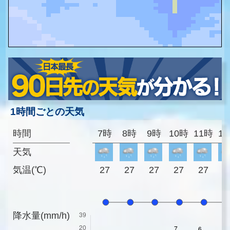
1時間ごとの天気
時間
7時
8時
9時
10時
11時
1
天気
気温(℃)
27
27
27
27
27
2
降水量(mm/h)