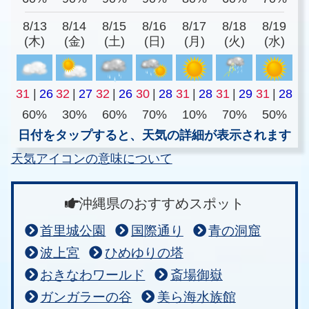
8/13
8/14
8/15
8/16
8/17
8/18
8/19
(木)
(金)
(土)
(日)
(月)
(火)
(水)
31
|
26
32
|
27
32
|
26
30
|
28
31
|
28
31
|
29
31
|
28
60%
30%
60%
70%
10%
70%
50%
日付をタップすると、天気の詳細が表示されます
天気アイコンの意味について
沖縄県のおすすめスポット
首里城公園
国際通り
青の洞窟
波上宮
ひめゆりの塔
おきなわワールド
斎場御嶽
ガンガラーの谷
美ら海水族館