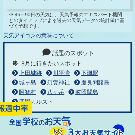
※ 46～90日の天気は、天気予報のエキスパート機関
とのタイアップによる過去の天気データの統計値に基
づく予想です。
天気アイコンの意味について
話題のスポット
8月に行きたいスポット
上田城跡
川平湾
下灘駅
城ヶ島
須賀神社
慶良間諸島
阿智村
八ヶ岳
波照間島
四国カルスト