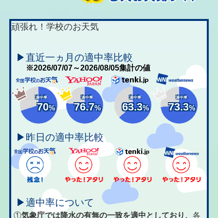
頑張れ！学校のお天気
▶直近一ヵ月の適中率比較
※2026/07/07～2026/08/05集計の値
適中率
適中率
適中率
適中率
70
76.7
63.3
73.3
%
%
%
%
▶昨日の適中率比較
▶適中率について
①
気象庁では降水の有無の一致を適中としており、
各