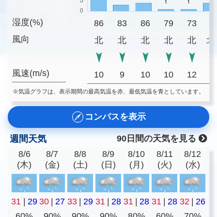
湿度(%)
86
83
86
79
73
7
風向
北
北
北
北
北
北
風速(m/s)
10
9
10
10
12
1
※気温グラフは、表示期間の最高気温を赤、最低気温を青としています。
コンパスを表示
週間天気
90日間の天気を見る
8/6
8/7
8/8
8/9
8/10
8/11
8/12
(木)
(金)
(土)
(日)
(月)
(火)
(水)
31
|
29
30
|
27
33
|
29
31
|
28
31
|
28
31
|
28
32
|
26
60%
90%
90%
90%
80%
60%
70%