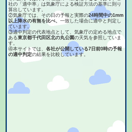
社の「適中率」は気象庁による検証方法の基準に則り
算出しています。
②気象庁では、その日の予報と実際の
24時間中の1mm
以上降水の有無を比べ、
一致した場合に適中と判定し
ています。
③適中判定の代表地点として、気象庁の定める地点で
ある
東京都千代田区北の丸公園
の天気を参照していま
す。
④本サイトでは、
各社が公開している7日前0時の予報
の適中判定
の結果を比較しています。