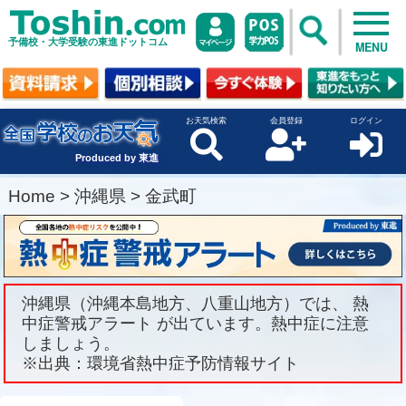
予備校・大学受験の東進ドットコム
MENU
お天気検索
会員登録
ログイン
Produced by 東進
Home
>
沖縄県
>
金武町
沖縄県（沖縄本島地方、八重山地方）では、 熱
中症警戒アラート が出ています。熱中症に注意
しましょう。
※出典：環境省熱中症予防情報サイト