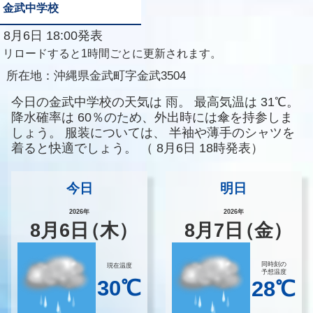
金武中学校
8月6日 18:00発表
リロードすると1時間ごとに更新されます。
所在地：
沖縄県金武町字金武3504
今日の金武中学校の天気は
雨。
最高気温は
31℃。
降水確率は
60％のため、外出時には傘を持参しま
しょう。
服装については、
半袖や薄手のシャツを
着ると快適でしょう。
（
8月6日 18時発表）
今日
明日
2026年
2026年
8
月
6
日
（木）
8
月
7
日
（金）
同時刻の
現在温度
予想温度
30℃
28℃