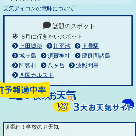
天気アイコンの意味について
話題のスポット
8月に行きたいスポット
上田城跡
川平湾
下灘駅
城ヶ島
須賀神社
慶良間諸島
阿智村
八ヶ岳
波照間島
四国カルスト
頑張れ！学校のお天気