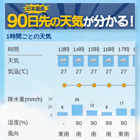
1時間ごとの天気
時間
13時
14時
15時
16時
17時
1
天気
気温(℃)
27
27
27
27
27
2
降水量(mm/h)
湿度(%)
-
90
90
89
90
8
風向
東南
南
南
南
東南