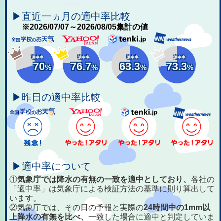
▶直近一ヵ月の適中率比較
※2026/07/07～2026/08/05集計の値
適中率
適中率
適中率
適中率
70
76.7
63.3
73.3
%
%
%
%
▶昨日の適中率比較
▶適中率について
①
気象庁では降水の有無の一致を適中としており、
各社の
「適中率」は気象庁による検証方法の基準に則り算出して
います。
②気象庁では、その日の予報と実際の
24時間中の1mm以
上降水の有無を比べ、
一致した場合に適中と判定していま