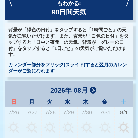
もわかる!
90日間天気
背景が「緑色の日付」をタップすると「1時間ごと」の天
気がご覧いただけます。また、背景が「白色の日付」をタ
ップすると「日中と夜間」の天気、背景が「グレーの日
付」をタップすると「1日ごと」の天気がご覧いただけま
す。
カレンダー部分をフリック(スライド)すると翌月のカレン
ダーがご覧になれます
2026年 08月
日
月
火
水
木
金
土
7/26
7/27
7/28
7/29
7/30
7/31
8/1
2