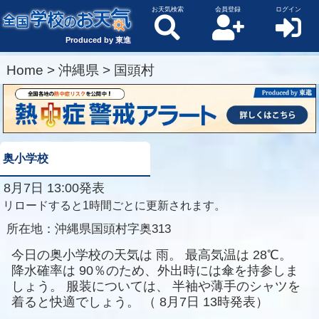
お天気検索
会員登録
ログイン
Produced by 東進
Home
>
沖縄県
>
国頭村
奥小学校
8月7日 13:00発表
リロードすると1時間ごとに更新されます。
所在地：
沖縄県国頭村字奥313
今日の奥小学校の天気は
雨。
最高気温は
28℃。
降水確率は
90％のため、外出時には傘を持参しま
しょう。
服装については、
半袖や薄手のシャツを
着ると快適でしょう。
（
8月7日 13時発表）