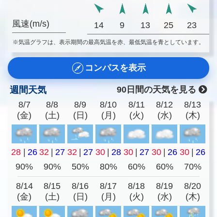
風速(m/s)
14
9
13
25
23
2
※気温グラフは、表示期間の最高気温を赤、最低気温を青としています。
コンパスを表示
週間天気
90日間の天気を見る
8/7
8/8
8/9
8/10
8/11
8/12
8/13
(金)
(土)
(日)
(月)
(火)
(水)
(木)
28
|
26
32
|
27
32
|
27
30
|
28
30
|
27
30
|
26
30
|
26
90%
90%
50%
80%
60%
60%
70%
8/14
8/15
8/16
8/17
8/18
8/19
8/20
(金)
(土)
(日)
(月)
(火)
(水)
(木)