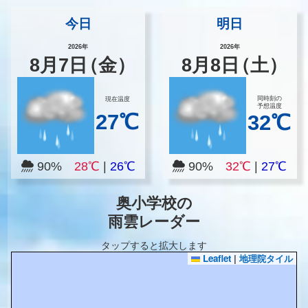
今日
明日
2026年
2026年
8
月
7
日
（金）
8
月
8
日
（土）
同時刻の
現在温度
予想温度
27℃
32℃
90%
28℃
|
26℃
90%
32℃
|
27℃
奥小学校の
雨雲レーダー
タップすると拡大します
Leaflet
|
地理院タイル