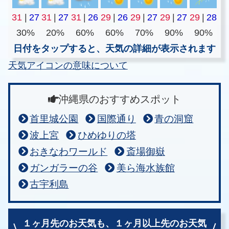
31
|
27
31
|
27
31
|
26
29
|
26
29
|
27
29
|
27
29
|
28
30%
20%
60%
60%
70%
90%
90%
日付をタップすると、天気の詳細が表示されます
天気アイコンの意味について
沖縄県のおすすめスポット
首里城公園
国際通り
青の洞窟
波上宮
ひめゆりの塔
おきなわワールド
斎場御嶽
ガンガラーの谷
美ら海水族館
古宇利島
１ヶ月先のお天気も、
１ヶ月以上先のお天気