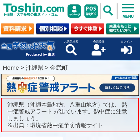
予備校・大学受験の東進ドットコム
MENU
お天気検索
会員登録
ログイン
Produced by 東進
Home
>
沖縄県
>
金武町
沖縄県（沖縄本島地方、八重山地方）では、 熱
中症警戒アラート が出ています。熱中症に注意
しましょう。
※出典：環境省熱中症予防情報サイト