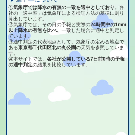
①
気象庁では降水の有無の一致を適中としており、
各
社の「適中率」は気象庁による検証方法の基準に則り
算出しています。
②気象庁では、その日の予報と実際の
24時間中の1mm
以上降水の有無を比べ、
一致した場合に適中と判定し
ています。
③適中判定の代表地点として、気象庁の定める地点で
ある
東京都千代田区北の丸公園
の天気を参照していま
す。
④本サイトでは、
各社が公開している7日前0時の予報
の適中判定
の結果を比較しています。