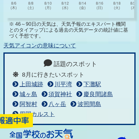
※ 46～90日の天気は、天気予報のエキスパート機関
とのタイアップによる過去の天気データの統計値に基
づく予想です。
天気アイコンの意味について
話題のスポット
8月に行きたいスポット
上田城跡
川平湾
下灘駅
城ヶ島
須賀神社
慶良間諸島
阿智村
八ヶ岳
波照間島
四国カルスト