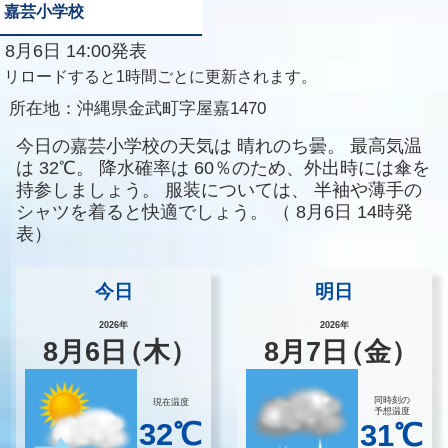
嘉芸小学校
8月6日 14:00発表
リロードすると1時間ごとに更新されます。
所在地：
沖縄県金武町字屋嘉1470
今日の嘉芸小学校の天気は
晴れのち曇。
最高気温
は
32℃。
降水確率は
60％のため、外出時には傘を
持参しましょう。
服装については、
半袖や薄手の
シャツを着ると快適でしょう。
（
8月6日 14時発
表）
今日
明日
2026年
2026年
8
月
6
日
（木）
8
月
7
日
（金）
同時刻の
現在温度
予想温度
32℃
31℃