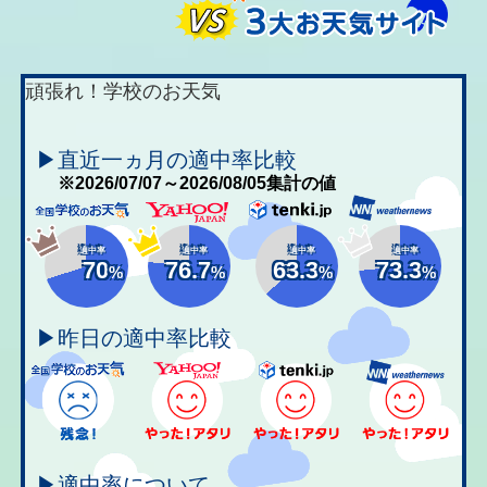
頑張れ！学校のお天気
▶直近一ヵ月の適中率比較
※2026/07/07～2026/08/05集計の値
適中率
適中率
適中率
適中率
70
76.7
63.3
73.3
%
%
%
%
▶昨日の適中率比較
▶適中率について