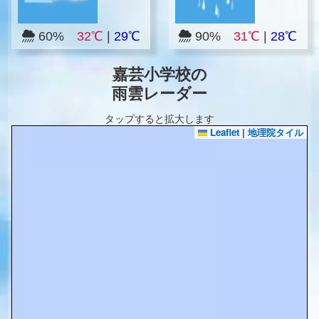
60%
32℃
|
29℃
90%
31℃
|
28℃
嘉芸小学校の
雨雲レーダー
タップすると拡大します
Leaflet
|
地理院タイル