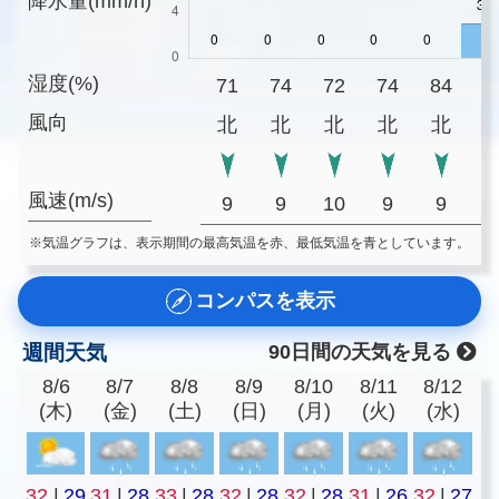
降水量(mm/h)
湿度(%)
71
74
72
74
84
8
風向
北
北
北
北
北
風速(m/s)
9
9
10
9
9
1
※気温グラフは、表示期間の最高気温を赤、最低気温を青としています。
コンパスを表示
週間天気
90日間の天気を見る
8/6
8/7
8/8
8/9
8/10
8/11
8/12
(木)
(金)
(土)
(日)
(月)
(火)
(水)
32
|
29
31
|
28
33
|
28
32
|
28
32
|
28
31
|
26
32
|
27