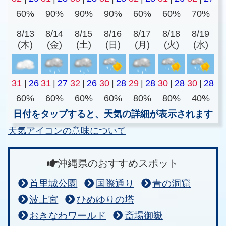
60%
90%
90%
90%
60%
60%
70%
8/13
8/14
8/15
8/16
8/17
8/18
8/19
(木)
(金)
(土)
(日)
(月)
(火)
(水)
31
|
26
31
|
27
32
|
26
30
|
28
29
|
28
30
|
28
30
|
28
60%
60%
60%
60%
80%
80%
40%
日付をタップすると、天気の詳細が表示されます
天気アイコンの意味について
沖縄県のおすすめスポット
首里城公園
国際通り
青の洞窟
波上宮
ひめゆりの塔
おきなわワールド
斎場御嶽