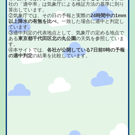
社の「適中率」は気象庁による検証方法の基準に則り
算出しています。
②気象庁では、その日の予報と実際の
24時間中の1mm
以上降水の有無を比べ、
一致した場合に適中と判定し
ています。
③適中判定の代表地点として、気象庁の定める地点で
ある
東京都千代田区北の丸公園
の天気を参照していま
す。
④本サイトでは、
各社が公開している7日前0時の予報
の適中判定
の結果を比較しています。