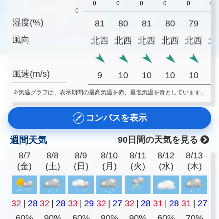
湿度(%)
81
80
81
80
79
7
風向
北西
北西
北西
北西
北西
北
風速(m/s)
9
10
10
10
10
1
※気温グラフは、表示期間の最高気温を赤、最低気温を青としています。
コンパスを表示
週間天気
90日間の天気を見る
8/7
8/8
8/9
8/10
8/11
8/12
8/13
(金)
(土)
(日)
(月)
(火)
(水)
(木)
32
|
28
32
|
28
33
|
29
32
|
27
32
|
28
31
|
28
31
|
27
60%
90%
60%
90%
90%
60%
70%