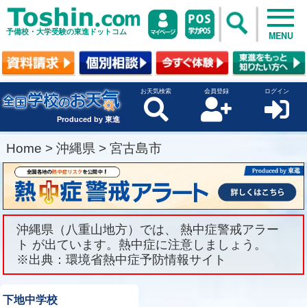
予備校・大学受験の東進ドットコム
MENU
お天気検索
会員登録
ログイン
Produced by 東進
Home
>
沖縄県
>
宮古島市
沖縄県（八重山地方）では、 熱中症警戒アラー
ト が出ています。熱中症に注意しましょう。
※出典：環境省熱中症予防情報サイト
下地中学校