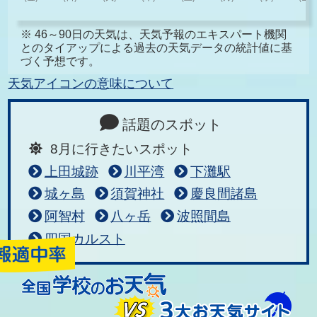
※ 46～90日の天気は、天気予報のエキスパート機関
とのタイアップによる過去の天気データの統計値に基
づく予想です。
天気アイコンの意味について
話題のスポット
8月に行きたいスポット
上田城跡
川平湾
下灘駅
城ヶ島
須賀神社
慶良間諸島
阿智村
八ヶ岳
波照間島
四国カルスト