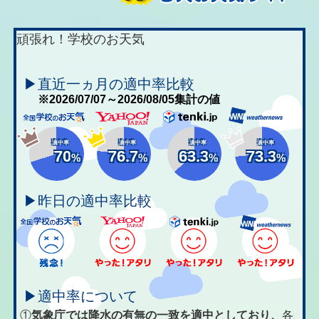
頑張れ！学校のお天気
▶直近一ヵ月の適中率比較
※2026/07/07～2026/08/05集計の値
適中率
適中率
適中率
適中率
70
76.7
63.3
73.3
%
%
%
%
▶昨日の適中率比較
▶適中率について
①
気象庁では降水の有無の一致を適中としており、
各