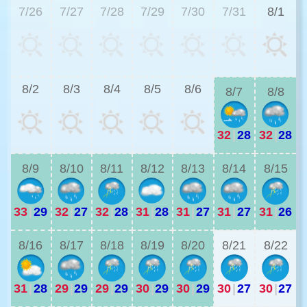
7/26
7/27
7/28
7/29
7/30
7/31
8/1
3
8/2
8/3
8/4
8/5
8/6
8/7
8/8
32
|
28
32
|
28
2
8/9
8/10
8/11
8/12
8/13
8/14
8/15
33
|
29
32
|
27
32
|
28
31
|
28
31
|
27
31
|
27
31
|
26
3
8/16
8/17
8/18
8/19
8/20
8/21
8/22
31
|
28
29
|
29
29
|
29
30
|
29
30
|
29
30
|
27
30
|
27