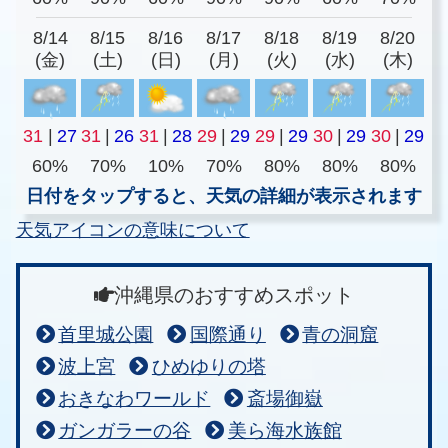
8/14
8/15
8/16
8/17
8/18
8/19
8/20
(金)
(土)
(日)
(月)
(火)
(水)
(木)
31
|
27
31
|
26
31
|
28
29
|
29
29
|
29
30
|
29
30
|
29
60%
70%
10%
70%
80%
80%
80%
日付をタップすると、天気の詳細が表示されます
天気アイコンの意味について
沖縄県のおすすめスポット
首里城公園
国際通り
青の洞窟
波上宮
ひめゆりの塔
おきなわワールド
斎場御嶽
ガンガラーの谷
美ら海水族館