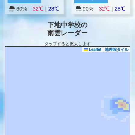
60%
32℃
|
28℃
90%
32℃
|
28℃
下地中学校の
雨雲レーダー
タップすると拡大します
Leaflet
|
地理院タイル