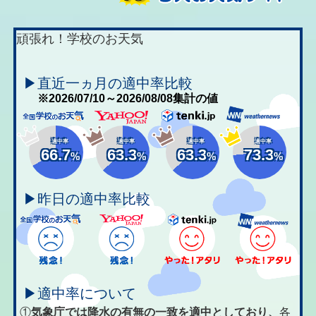
頑張れ！学校のお天気
▶直近一ヵ月の適中率比較
※2026/07/10～2026/08/08集計の値
適中率
適中率
適中率
適中率
66.7
63.3
63.3
73.3
%
%
%
%
▶昨日の適中率比較
▶適中率について
①
気象庁では降水の有無の一致を適中としており、
各