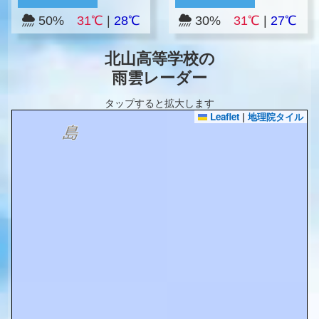
50%
31℃
|
28℃
30%
31℃
|
27℃
北山高等学校の
雨雲レーダー
タップすると拡大します
Leaflet
|
地理院タイル