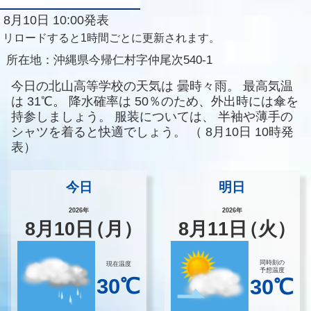
8月10日 10:00発表
リロードすると1時間ごとに更新されます。
所在地：
沖縄県今帰仁村字仲尾次540-1
今日の北山高等学校の天気は
曇時々雨。
最高気温
は
31℃。
降水確率は
50％のため、外出時には傘を
持参しましょう。
服装については、
半袖や薄手の
シャツを着ると快適でしょう。
（
8月10日 10時発
表）
今日
明日
2026年
2026年
8
月
10
日
（月）
8
月
11
日
（火）
同時刻の
現在温度
予想温度
30℃
30℃