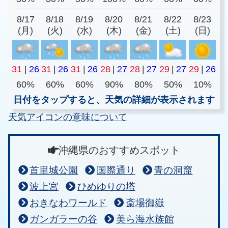
8/17
8/18
8/19
8/20
8/21
8/22
8/23
(月)
(火)
(水)
(木)
(金)
(土)
(日)
31
|
26
31
|
26
31
|
26
28
|
27
28
|
27
29
|
27
29
|
26
60%
60%
60%
90%
80%
50%
10%
日付をタップすると、天気の詳細が表示されます
天気アイコンの意味について
沖縄県のおすすめスポット
首里城公園
国際通り
青の洞窟
波上宮
ひめゆりの塔
おきなわワールド
斎場御嶽
ガンガラーの谷
美ら海水族館