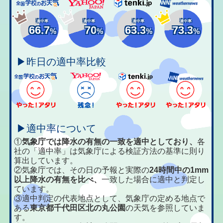
適中率
適中率
適中率
適中率
66.7
70
63.3
73.3
%
%
%
%
▶昨日の適中率比較
▶適中率について
①
気象庁では降水の有無の一致を適中としており、
各
社の「適中率」は気象庁による検証方法の基準に則り
算出しています。
②気象庁では、その日の予報と実際の
24時間中の1mm
以上降水の有無を比べ、
一致した場合に適中と判定し
ています。
③適中判定の代表地点として、気象庁の定める地点で
ある
東京都千代田区北の丸公園
の天気を参照していま
す。