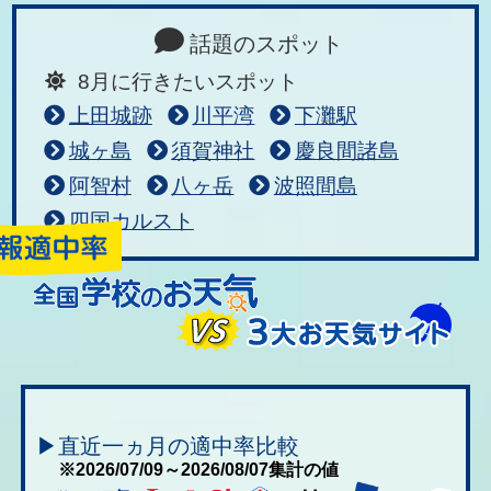
話題のスポット
8月に行きたいスポット
上田城跡
川平湾
下灘駅
城ヶ島
須賀神社
慶良間諸島
阿智村
八ヶ岳
波照間島
四国カルスト
▶直近一ヵ月の適中率比較
※2026/07/09～2026/08/07集計の値