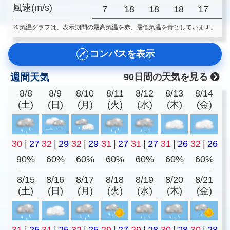
風速(m/s)
7
18
18
18
17
1
※気温グラフは、表示期間の最高気温を赤、最低気温を青としています。
コンパスを表示
週間天気
90日間の天気を見る
8/8
8/9
8/10
8/11
8/12
8/13
8/14
(土)
(日)
(月)
(火)
(水)
(木)
(金)
30
|
27
32
|
29
32
|
29
31
|
27
31
|
27
31
|
26
32
|
26
90%
60%
60%
60%
60%
60%
60%
8/15
8/16
8/17
8/18
8/19
8/20
8/21
(土)
(日)
(月)
(火)
(水)
(木)
(金)
31
|
25
31
|
25
32
|
25
29
|
27
29
|
28
30
|
28
30
|
28