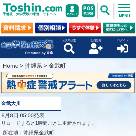
予備校・大学受験の東進ドットコム
MENU
お天気検索
会員登録
ログイン
Produced by 東進
Home
>
沖縄県
>
金武町
金武大川
8月8日 05:00発表
リロードすると1時間ごとに更新されます。
所在地：
沖縄県金武町