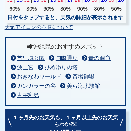
60%
30%
60%
80%
90%
80%
50%
日付をタップすると、天気の詳細が表示されます
天気アイコンの意味について
沖縄県のおすすめスポット
首里城公園
国際通り
青の洞窟
波上宮
ひめゆりの塔
おきなわワールド
斎場御嶽
ガンガラーの谷
美ら海水族館
古宇利島
１ヶ月先のお天気も、
１ヶ月以上先のお天気
もわかる!