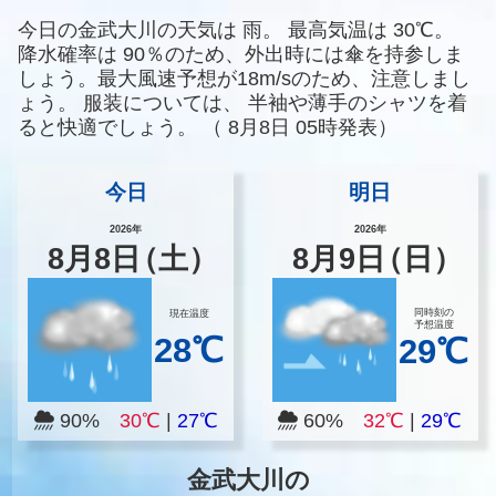
今日の金武大川の天気は
雨。
最高気温は
30℃。
降水確率は
90％のため、外出時には傘を持参しま
しょう。最大風速予想が18m/sのため、注意しまし
ょう。
服装については、
半袖や薄手のシャツを着
ると快適でしょう。
（
8月8日 05時発表）
今日
明日
2026年
2026年
8
月
8
日
（土）
8
月
9
日
（日）
同時刻の
現在温度
予想温度
28℃
29℃
90%
30℃
|
27℃
60%
32℃
|
29℃
金武大川の