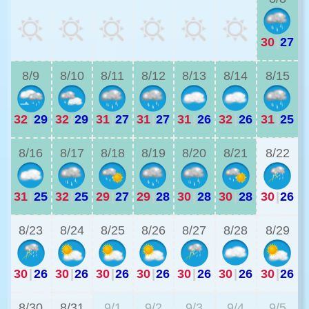
30
|
27
2
8/9
8/10
8/11
8/12
8/13
8/14
8/15
32
|
29
32
|
29
31
|
27
31
|
27
31
|
26
32
|
26
31
|
25
3
8/16
8/17
8/18
8/19
8/20
8/21
8/22
31
|
25
32
|
25
29
|
27
29
|
28
30
|
28
30
|
28
30
|
26
3
8/23
8/24
8/25
8/26
8/27
8/28
8/29
30
|
26
30
|
26
30
|
26
30
|
26
30
|
26
30
|
26
30
|
26
3
8/30
8/31
9/1
9/2
9/3
9/4
9/5