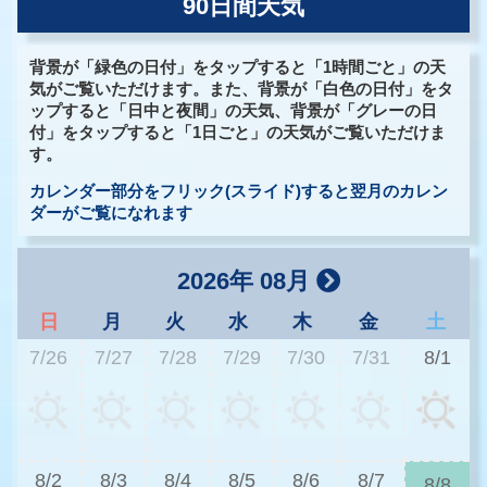
90日間天気
背景が「緑色の日付」をタップすると「1時間ごと」の天
気がご覧いただけます。また、背景が「白色の日付」をタ
ップすると「日中と夜間」の天気、背景が「グレーの日
付」をタップすると「1日ごと」の天気がご覧いただけま
す。
カレンダー部分をフリック(スライド)すると翌月のカレン
ダーがご覧になれます
2026年 08月
日
月
火
水
木
金
土
7/26
7/27
7/28
7/29
7/30
7/31
8/1
3
8/2
8/3
8/4
8/5
8/6
8/7
8/8