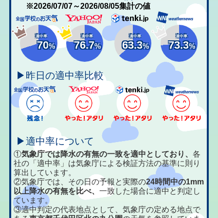
※2026/07/07～2026/08/05集計の値
適中率
適中率
適中率
適中率
70
76.7
63.3
73.3
%
%
%
%
▶昨日の適中率比較
▶適中率について
①
気象庁では降水の有無の一致を適中としており、
各
社の「適中率」は気象庁による検証方法の基準に則り
算出しています。
②気象庁では、その日の予報と実際の
24時間中の1mm
以上降水の有無を比べ、
一致した場合に適中と判定し
ています。
③適中判定の代表地点として、気象庁の定める地点で