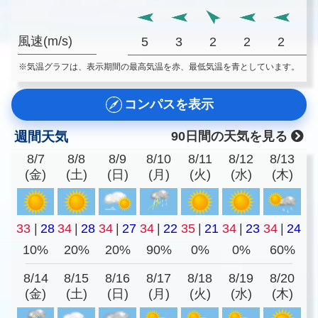
風速(m/s)
5
3
2
2
2
※気温グラフは、表示期間の最高気温を赤、最低気温を青としています。
コンパスを表示
週間天気
90日間の天気を見る
8/7
8/8
8/9
8/10
8/11
8/12
8/13
(金)
(土)
(日)
(月)
(火)
(水)
(木)
33
|
28
34
|
28
34
|
27
34
|
22
35
|
21
34
|
23
34
|
24
10%
20%
20%
90%
0%
0%
60%
8/14
8/15
8/16
8/17
8/18
8/19
8/20
(金)
(土)
(日)
(月)
(火)
(水)
(木)