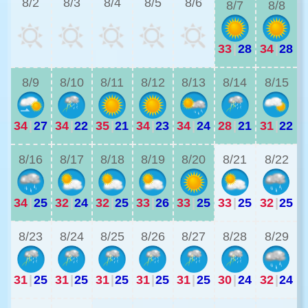
8/2
8/3
8/4
8/5
8/6
8/7
8/8
33
|
28
34
|
28
3
8/9
8/10
8/11
8/12
8/13
8/14
8/15
34
|
27
34
|
22
35
|
21
34
|
23
34
|
24
28
|
21
31
|
22
2
8/16
8/17
8/18
8/19
8/20
8/21
8/22
34
|
25
32
|
24
32
|
25
33
|
26
33
|
25
33
|
25
32
|
25
2
8/23
8/24
8/25
8/26
8/27
8/28
8/29
31
|
25
31
|
25
31
|
25
31
|
25
31
|
25
30
|
24
32
|
24
2