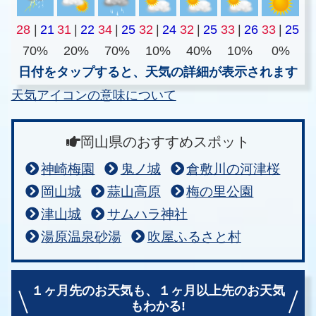
28
|
21
31
|
22
34
|
25
32
|
24
32
|
25
33
|
26
33
|
25
70%
20%
70%
10%
40%
10%
0%
日付をタップすると、天気の詳細が表示されます
天気アイコンの意味について
岡山県のおすすめスポット
神崎梅園
鬼ノ城
倉敷川の河津桜
岡山城
蒜山高原
梅の里公園
津山城
サムハラ神社
湯原温泉砂湯
吹屋ふるさと村
１ヶ月先のお天気も、
１ヶ月以上先のお天気
もわかる!