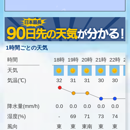
1時間ごとの天気
時間
18時
19時
20時
21時
22時
2
天気
気温(℃)
32
31
31
30
30
3
降水量(mm/h)
0.0
0.0
0.0
0.0
0.0
0
湿度(%)
-
69
71
73
74
7
風向
東
東
東南
東
東