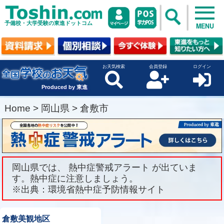
予備校・大学受験の東進ドットコム
MENU
お天気検索
会員登録
ログイン
Produced by 東進
Home
>
岡山県
>
倉敷市
岡山県では、 熱中症警戒アラート が出ていま
す。熱中症に注意しましょう。
※出典：環境省熱中症予防情報サイト
倉敷美観地区