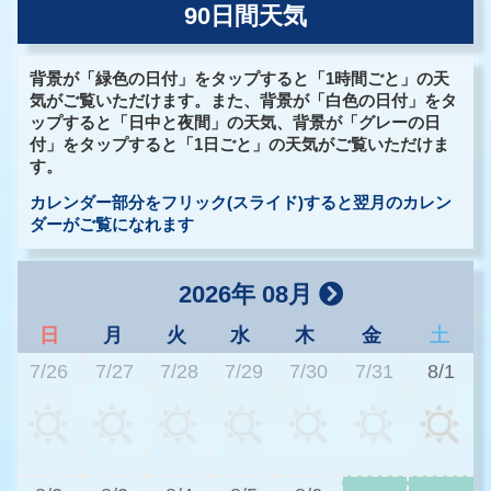
90日間天気
背景が「緑色の日付」をタップすると「1時間ごと」の天
気がご覧いただけます。また、背景が「白色の日付」をタ
ップすると「日中と夜間」の天気、背景が「グレーの日
付」をタップすると「1日ごと」の天気がご覧いただけま
す。
カレンダー部分をフリック(スライド)すると翌月のカレン
ダーがご覧になれます
2026年 08月
日
月
火
水
木
金
土
7/26
7/27
7/28
7/29
7/30
7/31
8/1
3