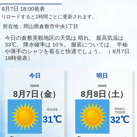
8月7日 18:00発表
リロードすると1時間ごとに更新されます。
所在地：
岡山県倉敷市中央1丁目
今日の倉敷美観地区の天気は
晴れ。
最高気温は
33℃。
降水確率は
10％。
服装については、
半袖
や薄手のシャツを着ると快適でしょう。
（
8月7日
18時発表）
今日
明日
2026年
2026年
8
月
7
日
（金）
8
月
8
日
（土）
同時刻の
現在温度
予想温度
31℃
32℃