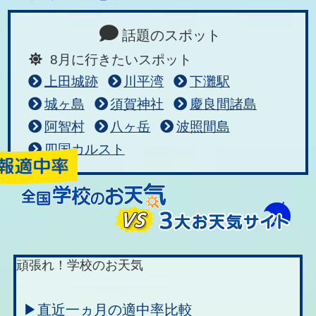
話題のスポット
8月に行きたいスポット
上田城跡
川平湾
下灘駅
城ヶ島
須賀神社
慶良間諸島
阿智村
八ヶ岳
波照間島
四国カルスト
頑張れ！学校のお天気
▶直近一ヵ月の適中率比較