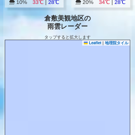
10%
33℃
|
28℃
20%
34℃
|
28℃
倉敷美観地区の
雨雲レーダー
タップすると拡大します
Leaflet
|
地理院タイル