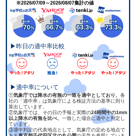
※2026/07/09～2026/08/07集計の値
適中率
適中率
適中率
適中率
70
66.7
63.3
73.3
%
%
%
%
▶昨日の適中率比較
▶適中率について
①
気象庁では降水の有無の一致を適中としており、
各
社の「適中率」は気象庁による検証方法の基準に則り
算出しています。
②気象庁では、その日の予報と実際の
24時間中の1mm
以上降水の有無を比べ、
一致した場合に適中と判定し
ています。
③適中判定の代表地点として、気象庁の定める地点で
ある
東京都千代田区北の丸公園
の天気を参照していま