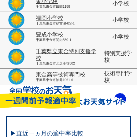
東小学校
小学校
千葉県東金市田間1188
福岡小学校
小学校
千葉県東金市砂古瀬422-1
豊成小学校
小学校
千葉県東金市関内550-1
千葉県立東金特別支援学
特別支援学
校
校
千葉県東金市北之幸谷502
技術専門学
東金高等技術専門校
校
千葉県東金市油井1061-6
▶直近一ヵ月の適中率比較