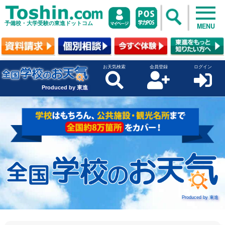
予備校・大学受験の東進ドットコム
MENU
お天気検索
会員登録
ログイン
Produced by 東進
Produced by 東進