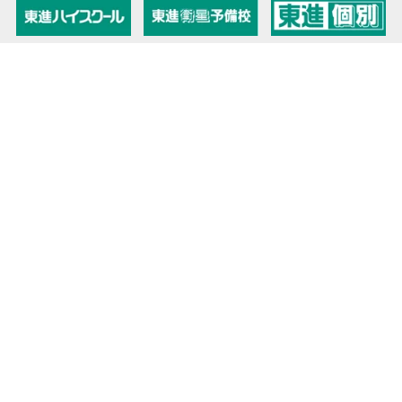
教育力こそが、国力だと思う。
キミの高校に対応！東進の個別指導コース
90日先まで大胆予報！ 全国学校のお天気
高校無償化丸わかり！高校授業料無償化 情報サイト
受験生必見！ 大学情報・入試情報
きっと元気になる Proverb格言
将来の夢や進路を見つけよう 未来発見サイト