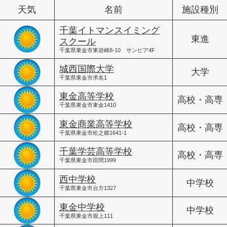
天気
名前
施設種別
千葉イトマンスイミング
東進
スクール
千葉県東金市東岩崎8-10 サンピア4F
城西国際大学
大学
千葉県東金市求名1
東金高等学校
高校・高専
千葉県東金市東金1410
東金商業高等学校
高校・高専
千葉県東金市松之郷1641-1
千葉学芸高等学校
高校・高専
千葉県東金市田間1999
西中学校
中学校
千葉県東金市台方1327
東金中学校
中学校
千葉県東金市堀上111