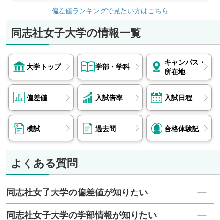
生活科学部
偏差値ランキングで見たい方はこちら
エームサービス、LEOC、山崎製パン、同志社女
子大学、三菱食品、敷島製パン、YKK AP、エバ
同志社女子大学の情報一覧
ラ食品工業、味の素、江崎グリコ 他など
キャンパス・
大学トップ
学部・学科
所在地
偏差値
入試倍率
入試日程
模試
過去問
合格体験記
よくある質問
同志社女子大学の偏差値が知りたい
同志社女子大学の学部情報が知りたい