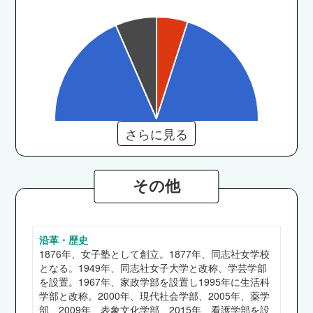
さらに見る
その他
沿革・歴史
学芸学部
1876年、女子塾として創立。1877年、同志社女学校
島村楽器、ヤマハ音楽振興会、ANAウイングス、
となる。1949年、同志社女子大学と改称、学芸学部
エイチ・アイ・エス、三木楽器、富士通、
を設置。1967年、家政学部を設置し1995年に生活科
学部と改称。2000年、現代社会学部、2005年、薬学
NHK、JAL、ANA、ヒルトングループ 他
部、2009年、表象文化学部、2015年、看護学部を設