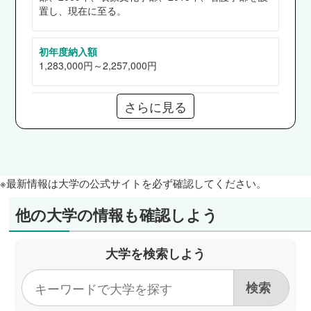
現代社会学部
置し、現在に至る。
任天堂、京都中央信用金庫、公立小学校教員（京
都府、大阪府、滋賀県、奈良県、兵庫県）、市職
初年度納入額
員（京田辺市）、府職員（大阪府）、積水ハウ
1,283,000円～2,257,000円
ス、ワコール、北陸電力、日本生命保険 他
薬学部
さらに見る
奨学金
アイングループ、総合メディカル、スギ薬局、東
【給付】高等教育の修学支援新制度、同志社女子大学
和薬品、クオール、武田病院グループ、大阪医科
奨学金、同志社女子大学サポーターズ募金“ぶどうの
樹”奨学金、同志社女子大学新島賞、松下紀美子記念
薬科大学病院、市職員（京都市） 他
奨学金
看護学部
【貸与】日本学生支援機構（第一、二種）
※最新情報は大学の公式サイトを必ず確認してください。
京都大学医学部附属病院、大阪市立総合医療セン
ター、大阪医科薬科大学病院、関西医科大学附属
他の大学の情報も確認しよう
通信教育部
病院、住友病院、府職員（京都府） 他
なし
表象文化学部
大学を検索しよう
京都銀行、ANA関西空港、日本生命保険、丸大食
短期大学部
品、島津製作所、パナソニック、ANAウイング
なし
ス、ANA、住友生命保険、検察庁、法務局 他