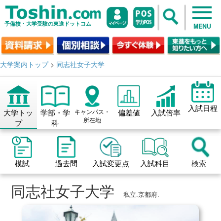
予備校・大学受験の東進ドットコム
MENU
大学案内トップ
>
同志社女子大学
入試日程
大学トッ
学部・学
キャンパス・
偏差値
入試倍率
所在地
プ
科
模試
過去問
入試変更点
入試科目
検索
同志社女子大学
私立.京都府.