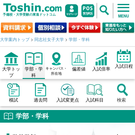
予備校・大学受験の東進ドットコム
MENU
大学案内トップ
>
同志社女子大学
>
学部・学科
入試日程
大学トッ
学部・学
キャンパス・
偏差値
入試倍率
所在地
プ
科
模試
過去問
入試変更点
入試科目
検索
学部・学科