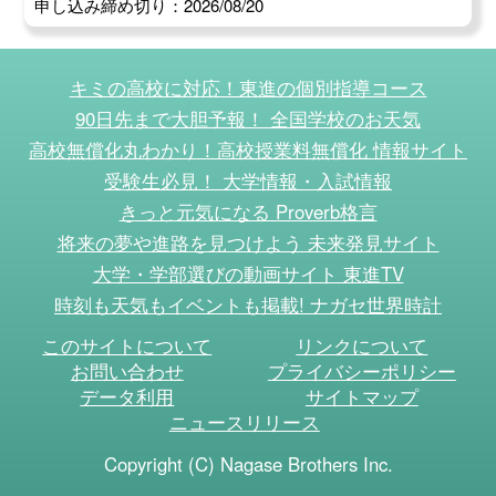
申し込み締め切り：2026/08/20
キミの高校に対応！東進の個別指導コース
90日先まで大胆予報！ 全国学校のお天気
高校無償化丸わかり！高校授業料無償化 情報サイト
受験生必見！ 大学情報・入試情報
きっと元気になる Proverb格言
将来の夢や進路を見つけよう 未来発見サイト
大学・学部選びの動画サイト 東進TV
時刻も天気もイベントも掲載! ナガセ世界時計
このサイトについて
リンクについて
お問い合わせ
プライバシーポリシー
データ利用
サイトマップ
ニュースリリース
Copyright (C) Nagase Brothers Inc.