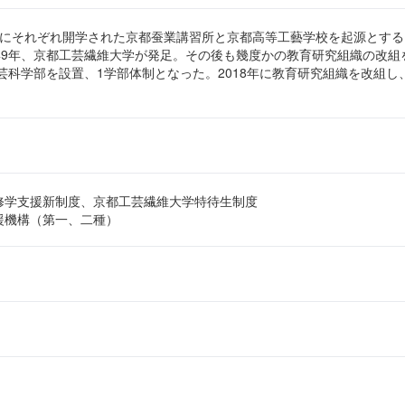
02年にそれぞれ開学された京都蚕業講習所と京都高等工藝学校を起源とす
49年、京都工芸繊維大学が発足。その後も幾度かの教育研究組織の改組
工芸科学部を設置、1学部体制となった。2018年に教育研究組織を改組し
修学支援新制度、京都工芸繊維大学特待生制度
援機構（第一、二種）