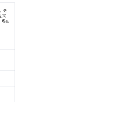
る。数
を実
、現在