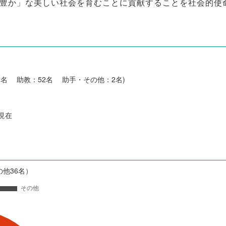
豊か」な美しい社会を育むことに貢献することを社会的使
2名 助教：52名 助手・その他：2名)
日現在
の他36名）