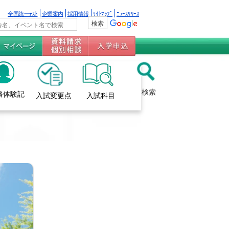
全国統一ﾃｽﾄ
企業案内
採用情報
ｻｲﾄﾏｯﾌﾟ
ﾆｭｰｽﾘﾘｰｽ
検索
格体験記
入試変更点
入試科目