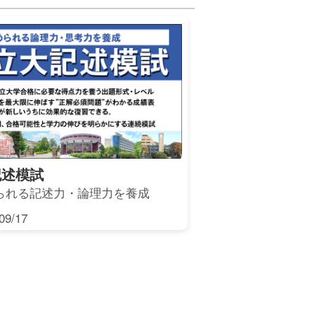
記述模試
られる記述力・論理力を養成
9/17