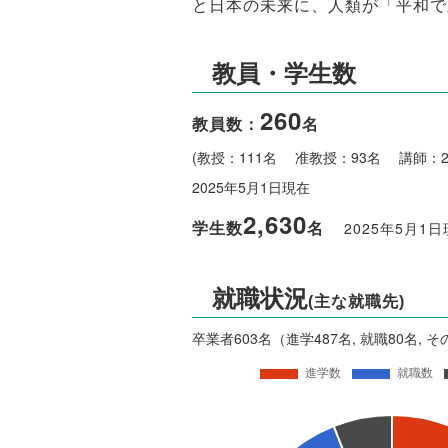
と日本の未来に、人類が「平和で
教員・学生数
260
教員数：
名
(教授：111名 准教授：93名 講師：
2025年5月1日現在
2,630
学生数
名
2025年5月1
就職状況
(主な就職先)
卒業者603名（進学487名, 就職80名, そ