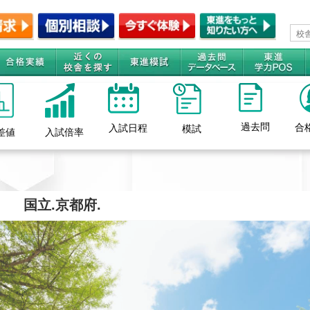
過去問
合
入試日程
模試
差値
入試倍率
国立.京都府.