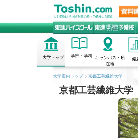
大学受験(大学入試)対策の塾・予備校なら東進
学部・学科
大学トップ
キャンパス・所
偏
在地
大学案内トップ
>
京都工芸繊維大学
京都工芸繊維大学