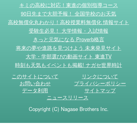
キミの高校に対応！東進の個別指導コース
90日先まで大胆予報！ 全国学校のお天気
高校無償化丸わかり！高校授業料無償化 情報サイト
受験生必見！ 大学情報・入試情報
きっと元気になる Proverb格言
将来の夢や進路を見つけよう 未来発見サイト
大学・学部選びの動画サイト 東進TV
時刻も天気もイベントも掲載! ナガセ世界時計
このサイトについて
リンクについて
お問い合わせ
プライバシーポリシー
データ利用
サイトマップ
ニュースリリース
Copyright (C) Nagase Brothers Inc.