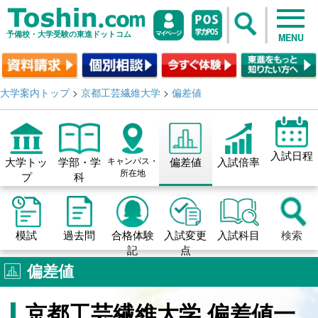
予備校・大学受験の東進ドットコム
MENU
大学案内トップ
>
京都工芸繊維大学
>
偏差値
入試日程
大学トッ
学部・学
キャンパス・
偏差値
入試倍率
所在地
プ
科
模試
過去問
合格体験
入試変更
入試科目
検索
記
点
偏差値
京都工芸繊維大学 偏差値一