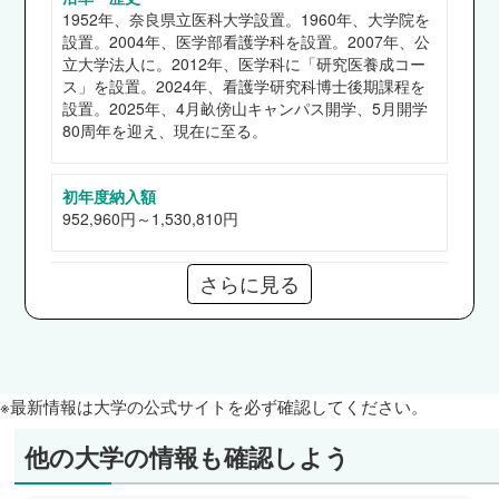
奈良県立医科大学附属病院、大阪公立大学医学部
1952年、奈良県立医科大学設置。1960年、大学院を
附属病院、関西医科大学附属病院、東京慈恵会医
設置。2004年、医学部看護学科を設置。2007年、公
科大学附属病院、市職員（大和郡山市）、奈良県
立大学法人に。2012年、医学科に「研究医養成コー
ス」を設置。2024年、看護学研究科博士後期課程を
総合医療センター、近畿大学奈良病院、天理よろ
設置。2025年、4月畝傍山キャンパス開学、5月開学
づ相談所病院、土庫病院、大阪大学医学部附属病
80周年を迎え、現在に至る。
院 他など
初年度納入額
952,960円～1,530,810円
さらに見る
奨学金
【給付】高等教育の修学支援新制度
【貸与】日本学生支援機構（第一、二種）
通信教育部
※最新情報は大学の公式サイトを必ず確認してください。
なし
他の大学の情報も確認しよう
短期大学部