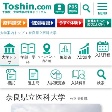
予備校・大学受験の東進ドットコム
MENU
大学案内トップ
>
奈良県立医科大学
入試日程
大学トッ
学部・学
キャンパス・
偏差値
入試倍率
所在地
プ
科
模試
過去問
入試変更点
入試科目
検索
奈良県立医科大学
公立.奈良県.