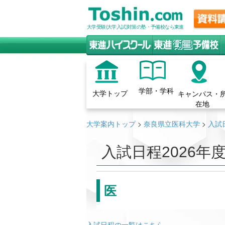
大学受験(大学入試)対策の塾・予備校なら東進
学部・学科
大学トップ
キャンパス・
在地
大学案内トップ
>
奈良県立医科大学
>
入試
入試日程
2026年
医
入試日程の一覧はこちら