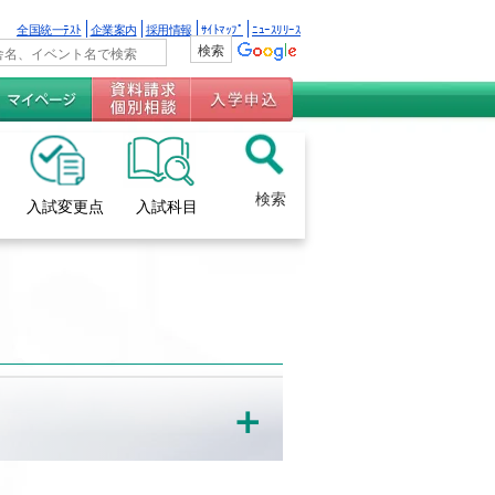
全国統一ﾃｽﾄ
企業案内
採用情報
ｻｲﾄﾏｯﾌﾟ
ﾆｭｰｽﾘﾘｰｽ
検索
入試変更点
入試科目
＋