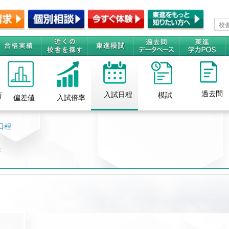
過去問
入試日程
模試
所
偏差値
入試倍率
日程
度