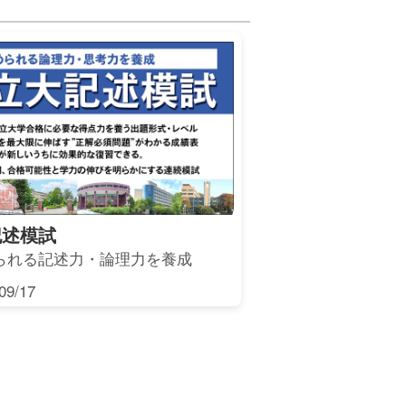
記述模試
られる記述力・論理力を養成
9/17