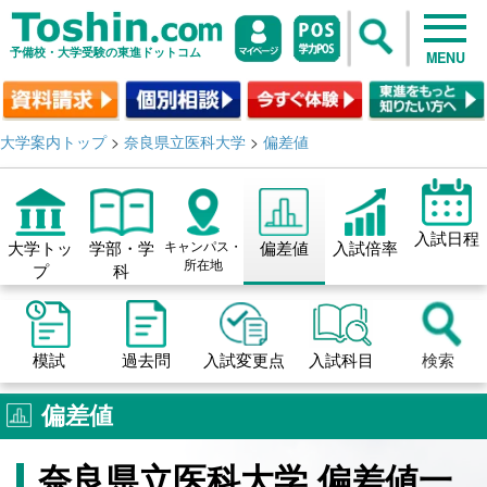
予備校・大学受験の東進ドットコム
MENU
大学案内トップ
>
奈良県立医科大学
>
偏差値
入試日程
大学トッ
学部・学
キャンパス・
偏差値
入試倍率
所在地
プ
科
模試
過去問
入試変更点
入試科目
検索
偏差値
奈良県立医科大学 偏差値一