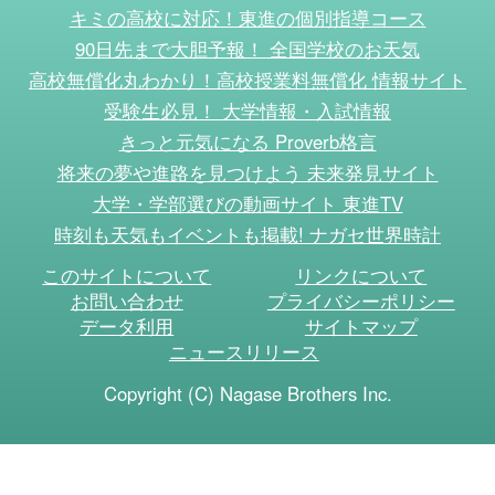
キミの高校に対応！東進の個別指導コース
90日先まで大胆予報！ 全国学校のお天気
高校無償化丸わかり！高校授業料無償化 情報サイト
受験生必見！ 大学情報・入試情報
きっと元気になる Proverb格言
将来の夢や進路を見つけよう 未来発見サイト
大学・学部選びの動画サイト 東進TV
時刻も天気もイベントも掲載! ナガセ世界時計
このサイトについて
リンクについて
お問い合わせ
プライバシーポリシー
データ利用
サイトマップ
ニュースリリース
Copyright (C) Nagase Brothers Inc.