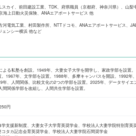
ALスカイ、前田建設工業、TDK、府県職員（京都府、神奈川県）、山
海上日動火災保険、ANAエアポートサービス 他
、古河電気工業、村田製作所、NTTドコモ、ANAエアポートサービス、J
ジェンシー横浜 他など
カによる私塾を創設。1949年、大妻女子大学を開学し、家政学部を設置。1
。1967年、文学部を設置。1988年、多摩キャンパスを開設。1992年
99年、人間関係、比較文化の2つの学部を設置。2025年、データサイエ
、人間関係学部を改組し、人間共生学部を設置。
,250円
修学支援新制度、大妻女子大学育英奨学金、学校法人大妻学院特別育英
妻コタカ記念会育英奨学金、学校法人大妻学院石間奨学金