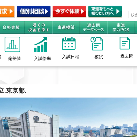
過去問
入試日程
模試
所
偏差値
入試倍率
立.東京都.