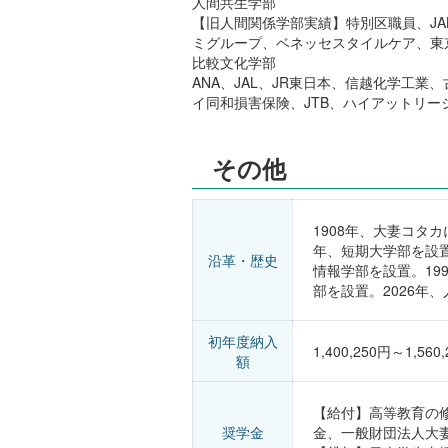
人間共生学部
【旧人間関係学部実績】特別区職員、J
ミグループ、ベネッセスタイルケア、東京
比較文化学部
ANA、JAL、JR東日本、信越化学工業
イ同和損害保険、JTB、ハイアットリー
その他
1908年、大妻コタ
年、短期大学部を設置
沿革・歴史
情報学部を設置。19
部を設置。2026年
初年度納入
1,400,250円～1,560
額
【給付】高等教育の
奨学金
金、一般財団法人大