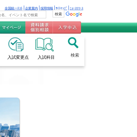
全国統一ﾃｽﾄ
企業案内
採用情報
ｻｲﾄﾏｯﾌﾟ
ﾆｭｰｽﾘﾘｰｽ
検索
入試変更点
入試科目