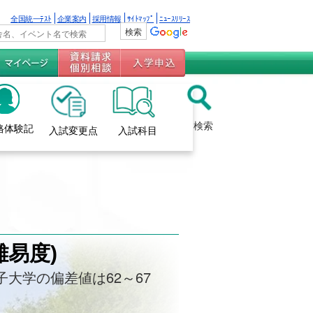
全国統一ﾃｽﾄ
企業案内
採用情報
ｻｲﾄﾏｯﾌﾟ
ﾆｭｰｽﾘﾘｰｽ
検索
格体験記
入試変更点
入試科目
易度)
大学の偏差値は62～67