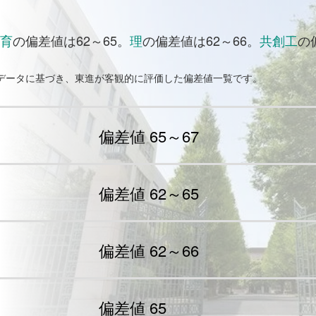
育
の偏差値は62～65。
理
の偏差値は62～66。
共創工
の
試データに基づき、東進が客観的に評価した偏差値一覧です。
偏差値 65～67
偏差値 62～65
偏差値 62～66
偏差値 65