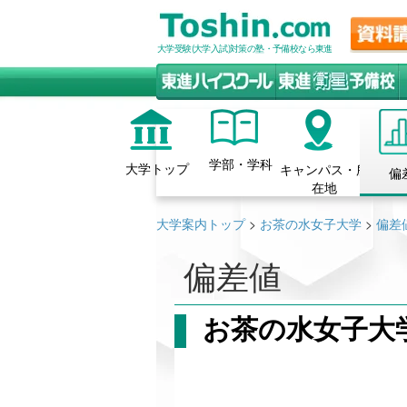
大学受験(大学入試)対策の塾・予備校なら東進
学部・学科
大学トップ
キャンパス・所
偏
在地
大学案内トップ
>
お茶の水女子大学
>
偏差
偏差値
お茶の水女子大学