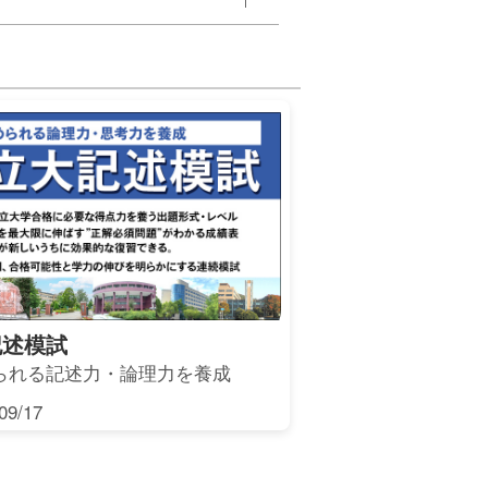
記述模試
られる記述力・論理力を養成
9/17