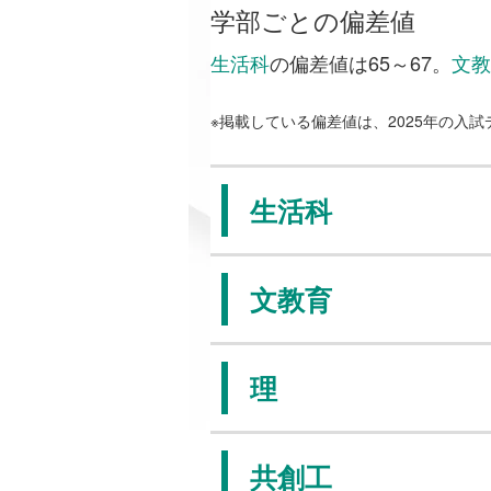
学部ごとの偏差値
生活科
の偏差値は65～67。
文教
※掲載している偏差値は、2025年の入
生活科
文教育
理
共創工