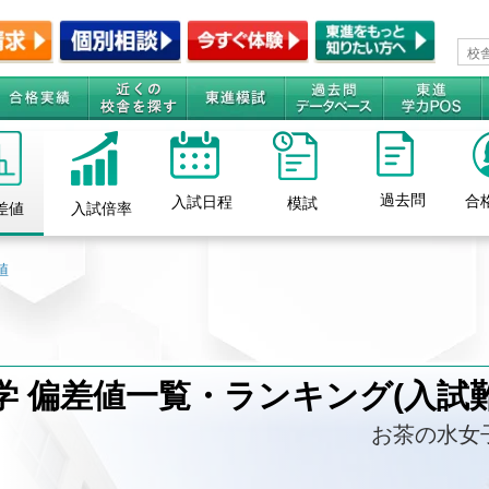
過去問
合
入試日程
模試
差値
入試倍率
値
 偏差値一覧・ランキング(入試難
お茶の水女子