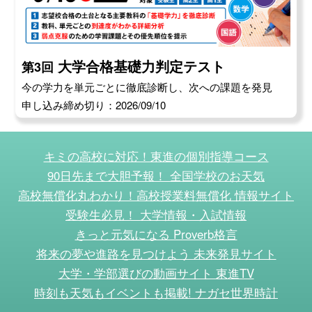
大学合格基礎力判定テスト
第3回
今の学力を単元ごとに徹底診断し、次への課題を発見
申し込み締め切り：2026/09/10
キミの高校に対応！東進の個別指導コース
90日先まで大胆予報！ 全国学校のお天気
高校無償化丸わかり！高校授業料無償化 情報サイト
受験生必見！ 大学情報・入試情報
きっと元気になる Proverb格言
将来の夢や進路を見つけよう 未来発見サイト
大学・学部選びの動画サイト 東進TV
時刻も天気もイベントも掲載! ナガセ世界時計