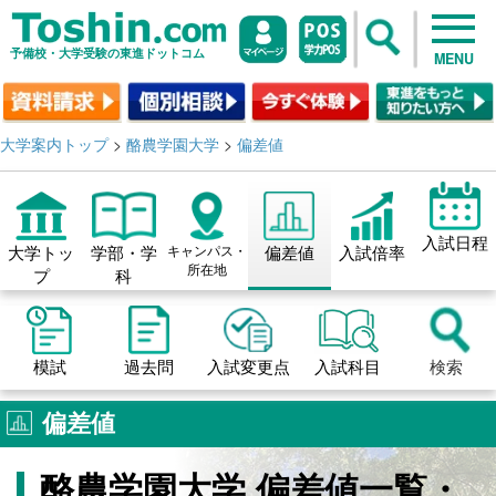
予備校・大学受験の東進ドットコム
MENU
大学案内トップ
>
酪農学園大学
>
偏差値
入試日程
大学トッ
学部・学
キャンパス・
偏差値
入試倍率
所在地
プ
科
模試
過去問
入試変更点
入試科目
検索
偏差値
酪農学園大学 偏差値一覧・