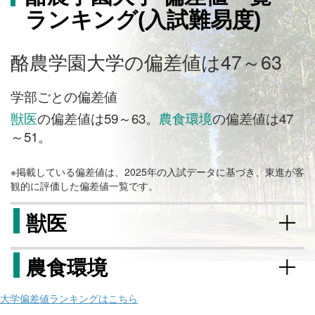
ランキング(入試難易度)
酪農学園大学の偏差値は47～63
学部ごとの偏差値
獣医
の偏差値は59～63。
農食環境
の偏差値は47
～51。
※掲載している偏差値は、2025年の入試データに基づき、東進が客
観的に評価した偏差値一覧です。
獣医
農食環境
大学偏差値ランキングはこちら