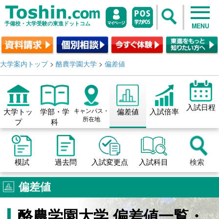
予備校・大学受験の東進ドットコム
MENU
大学案内トップ
>
酪農学園大学
>
偏差値
入試日程
大学トッ
学部・学
キャンパス・
偏差値
入試倍率
所在地
プ
科
模試
過去問
入試変更点
入試科目
検索
偏差値
酪農学園大学 偏差値一覧・