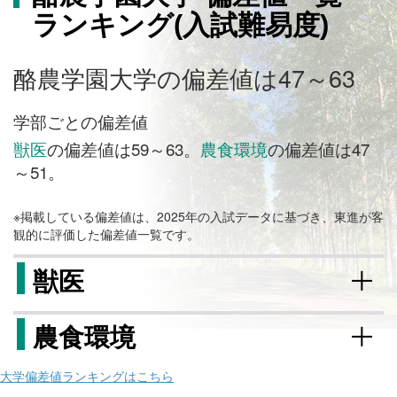
ランキング(入試難易度)
酪農学園大学の偏差値は47～63
学部ごとの偏差値
獣医
の偏差値は59～63。
農食環境
の偏差値は47
～51。
※掲載している偏差値は、2025年の入試データに基づき、東進が客
観的に評価した偏差値一覧です。
獣医
農食環境
大学偏差値ランキングはこちら