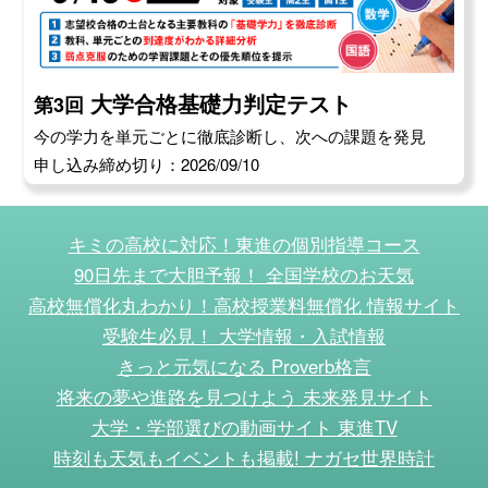
大学合格基礎力判定テスト
第3回
今の学力を単元ごとに徹底診断し、次への課題を発見
申し込み締め切り：2026/09/10
キミの高校に対応！東進の個別指導コース
90日先まで大胆予報！ 全国学校のお天気
高校無償化丸わかり！高校授業料無償化 情報サイト
受験生必見！ 大学情報・入試情報
きっと元気になる Proverb格言
将来の夢や進路を見つけよう 未来発見サイト
大学・学部選びの動画サイト 東進TV
時刻も天気もイベントも掲載! ナガセ世界時計