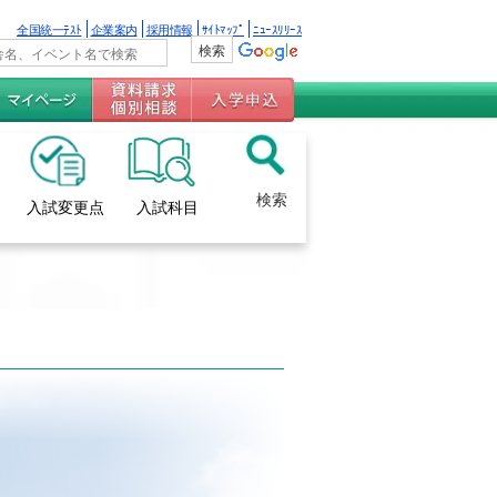
全国統一ﾃｽﾄ
企業案内
採用情報
ｻｲﾄﾏｯﾌﾟ
ﾆｭｰｽﾘﾘｰｽ
検索
入試変更点
入試科目