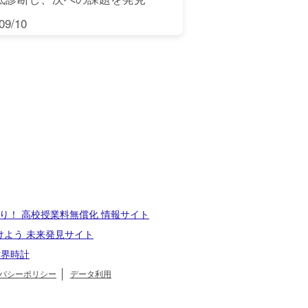
9/10
り！ 高校授業料無償化 情報サイト
けよう 未来発見サイト
世界時計
バシーポリシー
データ利用