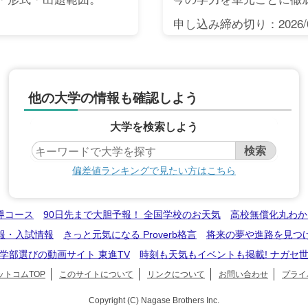
申し込み締め切り：2026/0
他の大学の情報も確認しよう
大学を検索しよう
偏差値ランキングで見たい方はこちら
導コース
90日先まで大胆予報！ 全国学校のお天気
高校無償化丸わか
報・入試情報
きっと元気になる Proverb格言
将来の夢や進路を見つ
学部選びの動画サイト 東進TV
時刻も天気もイベントも掲載! ナガセ
トコムTOP
このサイトについて
リンクについて
お問い合わせ
プライ
Copyright (C) Nagase Brothers Inc.