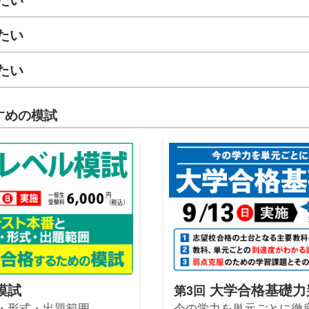
たい
たい
すめの模試
模試
大学合格基礎力
第3回
・形式・出題範囲。
今の学力を単元ごとに徹