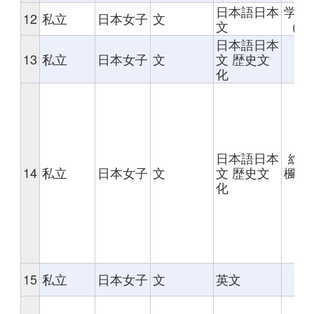
日本語日本
学校
12
私立
日本女子
文
文
(公
日本語日本
13
私立
日本女子
文
文 歴史文
総
化
日本語日本
総合
14
私立
日本女子
文
文 歴史文
楓樹
化
学
15
私立
日本女子
文
英文
総