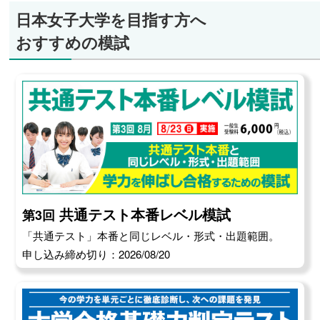
日本女子大学を目指す方へ
おすすめの模試
共通テスト本番レベル模試
第3回
「共通テスト」本番と同じレベル・形式・出題範囲。
申し込み締め切り：2026/08/20