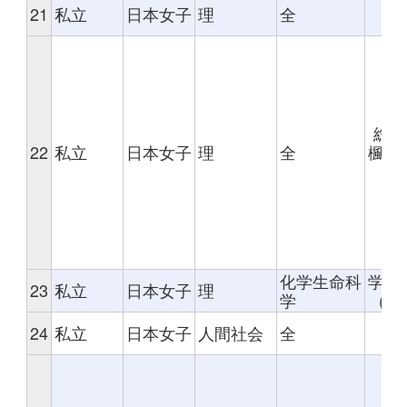
21
私立
日本女子
理
全
総
総合
22
私立
日本女子
理
全
楓樹
学
化学生命科
学校
23
私立
日本女子
理
学
(公
24
私立
日本女子
人間社会
全
総