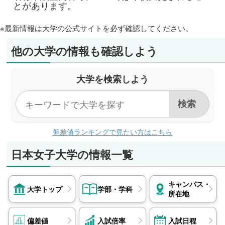
とがあります。
※最新情報は大学の公式サイトを必ず確認してください。
他の大学の情報も確認しよう
大学を検索しよう
偏差値ランキングで見たい方はこちら
日本女子大学の情報一覧
キャンパス・
大学トップ
学部・学科
所在地
偏差値
入試倍率
入試日程