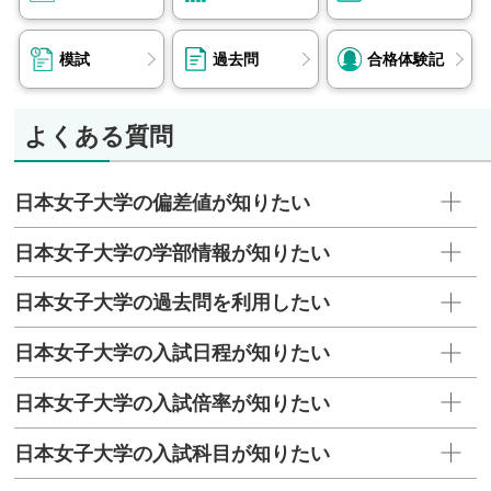
模試
過去問
合格体験記
よくある質問
日本女子大学の偏差値が知りたい
日本女子大学の学部情報が知りたい
日本女子大学の過去問を利用したい
日本女子大学の入試日程が知りたい
日本女子大学の入試倍率が知りたい
日本女子大学の入試科目が知りたい