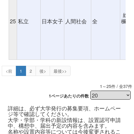
総合
25
私立
日本女子
人間社会
全
楓樹
学
<前
1
2
後>
最後>>
1～25件 / 全37件
1ページあたりの件数
詳細は、必ず大学発行の募集要項、ホームペー
ジ等で確認してください。
大学・学部・学科の新設情報は、設置認可申請
中、構想中、届出予定の内容を含みます。
名称や設置内容等については今後変更されるこ