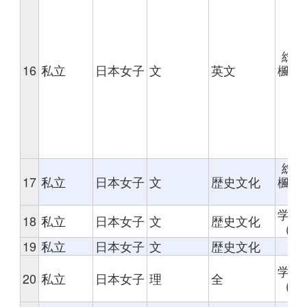
総合
16
私立
日本女子
文
英文
楓樹
学
総合
17
私立
日本女子
文
歴史文化
楓樹
学
学校
18
私立
日本女子
文
歴史文化
(公
19
私立
日本女子
文
歴史文化
総
学校
20
私立
日本女子
理
全
(公