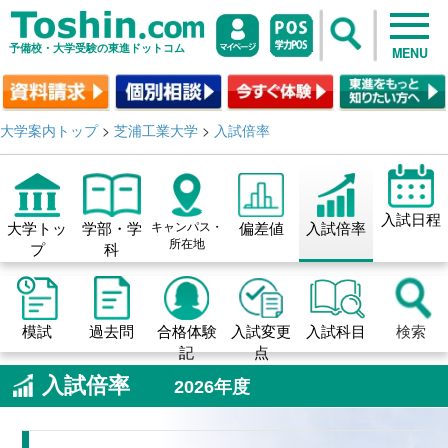
予備校・大学受験の東進ドットコム
MENU
大学案内トップ
>
芝浦工業大学
>
入試倍率
入試日程
大学トッ
学部・学
キャンパス・
偏差値
入試倍率
所在地
プ
科
模試
過去問
合格体験
入試変更
入試科目
検索
記
点
入試倍率
2026年度