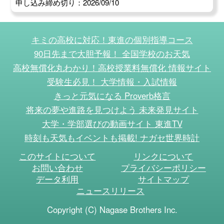
申し込み締め切り：2026/09/10
キミの高校に対応！東進の個別指導コース
90日先まで大胆予報！ 全国学校のお天気
高校無償化丸わかり！高校授業料無償化 情報サイト
受験生必見！ 大学情報・入試情報
きっと元気になる Proverb格言
将来の夢や進路を見つけよう 未来発見サイト
大学・学部選びの動画サイト 東進TV
時刻も天気もイベントも掲載! ナガセ世界時計
このサイトについて
リンクについて
お問い合わせ
プライバシーポリシー
データ利用
サイトマップ
ニュースリリース
Copyright (C) Nagase Brothers Inc.