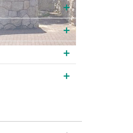
＋
＋
＋
＋