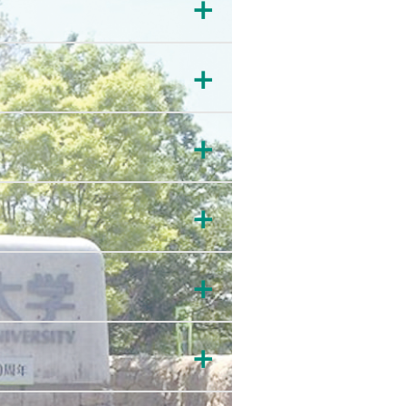
＋
＋
＋
＋
＋
＋