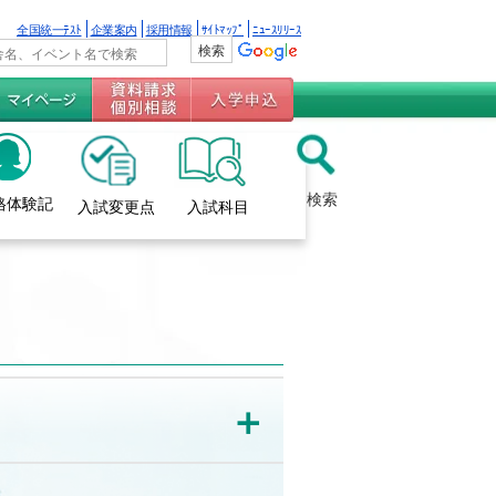
全国統一ﾃｽﾄ
企業案内
採用情報
ｻｲﾄﾏｯﾌﾟ
ﾆｭｰｽﾘﾘｰｽ
検索
格体験記
入試変更点
入試科目
＋