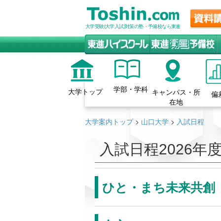
大学受験(大学入試)対策の塾・予備校なら東進
学部・学科
大学トップ
キャンパス・所
偏
在地
大学案内トップ
>
山口大学
>
入試日程
入試日程
2026年
ひと・まち未来共創