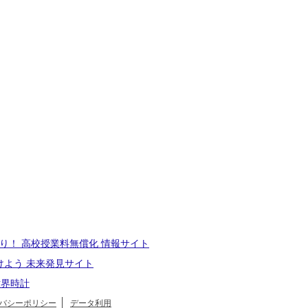
り！ 高校授業料無償化 情報サイト
けよう 未来発見サイト
世界時計
バシーポリシー
データ利用