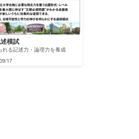
記述模試
られる記述力・論理力を養成
9/17