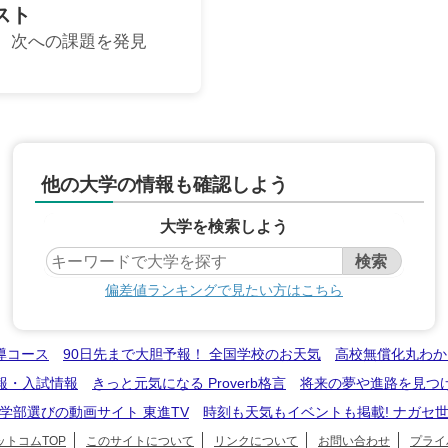
スト
、次への課題を発見
他の大学の情報も確認しよう
大学を検索しよう
偏差値ランキングで見たい方はこちら
導コース
90日先まで大胆予報！ 全国学校のお天気
高校無償化丸わか
報・入試情報
きっと元気になる Proverb格言
将来の夢や進路を見つ
学部選びの動画サイト 東進TV
時刻も天気もイベントも掲載! ナガセ
トコムTOP
このサイトについて
リンクについて
お問い合わせ
プライ