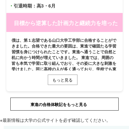
り、山口大学を志望しました。大学では自分の少しでも興
・
引退時期：高3・6月
味のある分野を学びたかったので、一生懸命学び続けたい
と思います。登校するように促してくださった担任の先生
方にはとても感謝しています。また、いろいろな相談にも
目標から逆算した計画力と継続力を培った
乗ってくださり抱えていた不安が消えました。本当にあり
がとうございました。
僕は、第１志望である山口大学工学部に合格することがで
きました。合格できた最大の要因は、東進で確固たる学習
習慣を身につけられたことです。東進へ通うことで自然と
机に向かう時間が増えていきました。 東進では、周囲の
皆も本気で学習に取り組んでおり、その姿に大きな刺激を
受けました。同じ高校の人が多く通っており、学校でも東
進の仲間が沢山いるという環境だったため、定期テスト期
もっと見る
間中も緊張感を持って学習を進めることができました。学
習習慣をつけるうえで、東進に一緒に登校していた友人の
存在は大きかったです。そのようにして、同じ高校の友人
はもちろん、東進で新しくできた仲間と進捗や模試の結果
を共有して切磋琢磨できたことは、精神的な支えとなりま
東進の合格体験記をもっと見る
した。 学習面では、講座を受けて終わりにせず、復習を
徹底することの重要性を痛感しました。特に中村先生の
※最新情報は大学の公式サイトを必ず確認してください。
「受験数学」の講座は、スピード感のある授業内容でした
が、繰り返し復習を行うことで数学のエッセンスを着実に