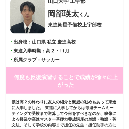
山口大学
工学部
岡部瑛太
くん
東進衛星予備校上宇部校
・
出身校：山口県 私立 慶進高校
・
東進入学時期：高２・11月
・
所属クラブ：サッカー
何度も反復演習することで成績が徐々に上
がった
僕は高２の終わりに友人の紹介と親戚の勧めもあって東進
に入学しました。 東進に入学してからは毎週チームミー
ティングで受験まで逆算して今何をすべきなのか、映像に
よる授業や高速マスター基礎力養成講座の単語・熟語・英
文法、そして学校の内容まで担任の先生・担任助手の方に