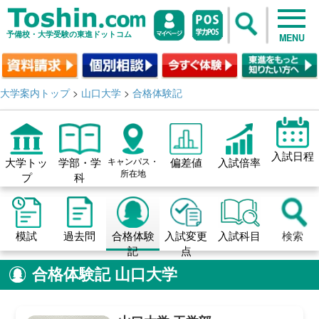
予備校・大学受験の東進ドットコム
MENU
大学案内トップ
>
山口大学
>
合格体験記
入試日程
大学トッ
学部・学
キャンパス・
偏差値
入試倍率
所在地
プ
科
模試
過去問
合格体験
入試変更
入試科目
検索
記
点
合格体験記
山口大学