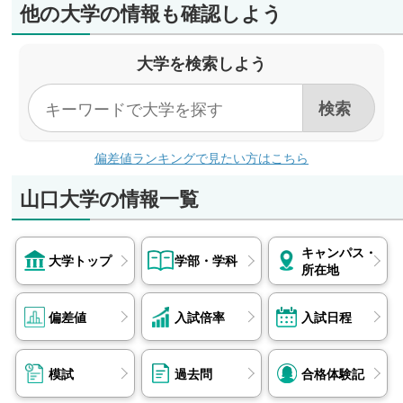
他の大学の情報も確認しよう
吸収することができました。また、目標から逆算して学習
計画を立て、取り組むべきことを明確にする姿勢も養われ
ました。 将来は土木設計に携わり、社会に貢献できる人
大学を検索しよう
財になりたいと考えています。東進で培った継続する力を
糧に、大学生活でもさらなる研鑽を積んでいきたいです。
偏差値ランキングで見たい方はこちら
山口大学の情報一覧
キャンパス・
大学トップ
学部・学科
所在地
偏差値
入試倍率
入試日程
模試
過去問
合格体験記