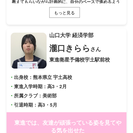
教えてもらいながら計画的に、自分のペースで進めるよう
になりました。 東進では様々なコンテンツがあります
もっと見る
が、特に高速マスター基礎力養成講座と志望校別単元ジャ
ンル演習講座が僕には役に立ちました。高速マスター基礎
力養成講座では科目ごとに基礎から演習することができま
した。特に英語が苦手だったのですが、高速マスター基礎
山口大学
経済学部
力養成講座をするようになり忘れなくなりました。また、
校舎の担任の先生が高校英語専門だったので文法なども質
瀧口きらら
さん
問しながら一緒に進めることで理解しながら修得できまし
た。 志望校別単元ジャンル演習講座では、模試度に成績
東進衛星予備校宇土駅前校
を反映し問題が変わるので、「今自分が苦手なところはこ
こだな」と理解しながら演習することができました。何度
も反復することで成績が徐々にあがるようになりました。
・
出身校：熊本県立 宇土高校
上宇部校は毎日できるだけ籠り、何かあれば先生たちに相
談することができたので最適な環境だったと思います。
・
東進入学時期：高3・2月
山口大学電気電子系で父の専門も同じなのでしっかり背中
・
所属クラブ：美術部
を追いかけたいと思います。
・
引退時期：高3・5月
東進では、友達が頑張っている姿を見てや
る気を出せた