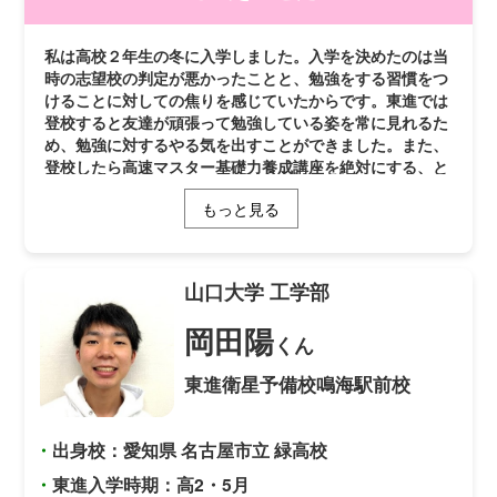
私は高校２年生の冬に入学しました。入学を決めたのは当
時の志望校の判定が悪かったことと、勉強をする習慣をつ
けることに対しての焦りを感じていたからです。東進では
登校すると友達が頑張って勉強している姿を常に見れるた
め、勉強に対するやる気を出すことができました。また、
登校したら高速マスター基礎力養成講座を絶対にする、と
決めていたことで、徐々に英単語を覚えることができ、英
もっと見る
単語を毎日復習するという習慣も身に着けることができま
した。 私は部活動に入っていて、課題研究にも力を入れ
ていたので学校に遅くまで残ることも多かったのですが、
毎日東進に足を運ぶことを目標に閉校まで勉強していまし
山口大学
工学部
た。私は小論文だけの推薦を受けたので、小論文の対策を
ひたすら行いました。小論文の対策になりそうな本を読ん
岡田陽
くん
だり、毎日新聞を読んで文章を読むことに慣れたり時事問
題への対策を行いました。志望理由書では、自己分析をす
東進衛星予備校鳴海駅前校
るのが大変でしたが、自分の頑張ったことやその大学に進
学したい理由、進学してしたいことなどを書きながら自分
の中で明確に言葉にしていき、文字数も考えながらまとめ
・
出身校：愛知県 名古屋市立 緑高校
ました。 私は将来、観光業に携わりたいと思っているの
で、山口大学の経済学部にある観光政策学科に興味があ
・
東進入学時期：高2・5月