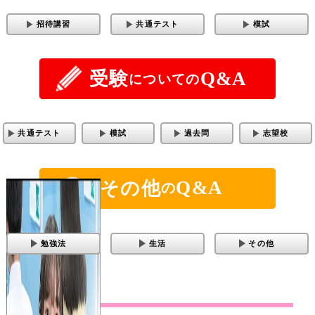
招待講習
共通テスト
模試
Q&A
受験
についての
共通テスト
模試
過去問
志望校
Q&A
その他
の
勉強法
生活
その他