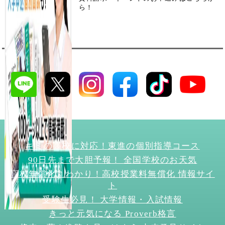
ら！
キミの高校に対応！東進の個別指導コース
90日先まで大胆予報！ 全国学校のお天気
高校無償化丸わかり！高校授業料無償化 情報サイ
ト
受験生必見！ 大学情報・入試情報
きっと元気になる Proverb格言