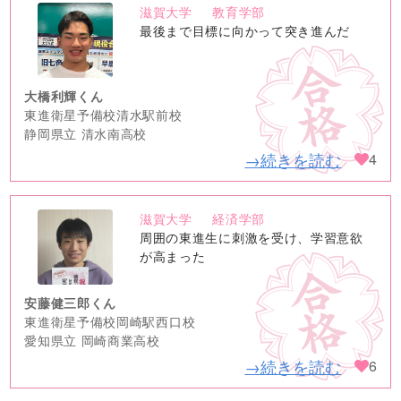
滋賀大学
教育学部
no
最後まで目標に向かって突き進んだ
image
大橋利輝くん
東進衛星予備校清水駅前校
静岡県立 清水南高校
→続きを読む
4
滋賀大学
経済学部
no
周囲の東進生に刺激を受け、学習意欲
image
が高まった
安藤健三郎くん
東進衛星予備校岡崎駅西口校
愛知県立 岡崎商業高校
→続きを読む
6