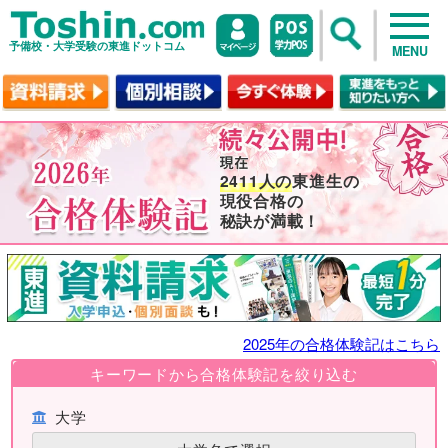
予備校・大学受験の東進ドットコム
MENU
2411人の
東進生の
現役合格の
秘訣が満載！
2025年の合格体験記はこちら
キーワードから合格体験記を絞り込む
大学