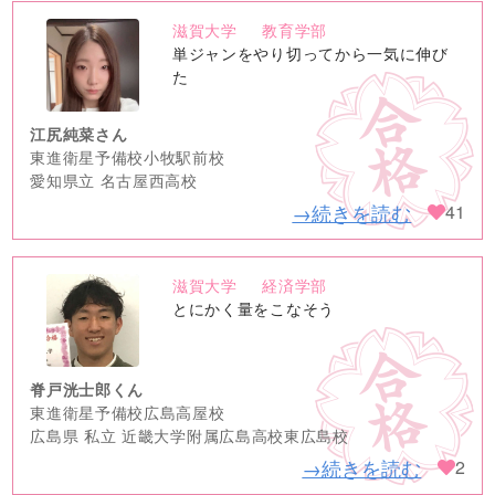
滋賀大学
教育学部
no
単ジャンをやり切ってから一気に伸び
image
た
江尻純菜さん
東進衛星予備校小牧駅前校
愛知県立 名古屋西高校
→続きを読む
41
滋賀大学
経済学部
no
とにかく量をこなそう
image
脊戸洸士郎くん
東進衛星予備校広島高屋校
広島県 私立 近畿大学附属広島高校東広島校
→続きを読む
2