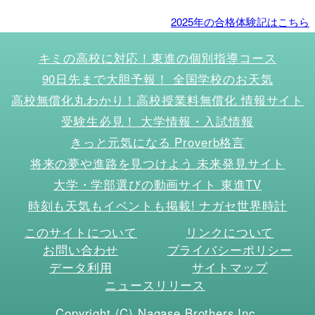
2025年の合格体験記はこちら
キミの高校に対応！東進の個別指導コース
90日先まで大胆予報！ 全国学校のお天気
高校無償化丸わかり！高校授業料無償化 情報サイト
受験生必見！ 大学情報・入試情報
きっと元気になる Proverb格言
将来の夢や進路を見つけよう 未来発見サイト
大学・学部選びの動画サイト 東進TV
時刻も天気もイベントも掲載! ナガセ世界時計
このサイトについて
リンクについて
お問い合わせ
プライバシーポリシー
データ利用
サイトマップ
ニュースリリース
Copyright (C) Nagase Brothers Inc.