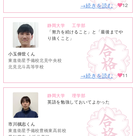
→続きを読む
12
静岡大学
工学部
no
「努力を続けること」と「最後までや
image
り抜くこと」
小玉倖世くん
東進衛星予備校北見中央校
北見北斗高等学校
→続きを読む
11
静岡大学
理学部
no
英語を勉強しておいてよかった
image
市川槙志くん
東進衛星予備校豊橋東高前校