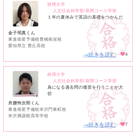
静岡大学
no
人文社会科学部/昼間コース学部
image
１年の夏休みで英語の基礎をつかんだ
金子明真くん
東進衛星予備校豊橋南栄校
愛知県立 豊丘高校
→続きを読む
4
静岡大学
no
人文社会科学部/昼間コース学部
image
為になる過去問の復習を行うことが大
切
舟腰怜次郎くん
東進衛星予備校米沢門東町校
米沢興譲館高等学校
→続きを読む
7