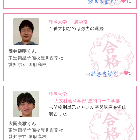
→続きを読む
13
静岡大学
農学部
no
１番大切なのは努力の継続
image
岡井駿明くん
東進衛星予備校豊川西部校
愛知県立 国府高校
→続きを読む
5
静岡大学
no
人文社会科学部/昼間コース学部
image
志望校別単元ジャンル演習講座を沢山
演習した
大岡亮雅くん
東進衛星予備校豊川西部校
愛知県立 国府高校