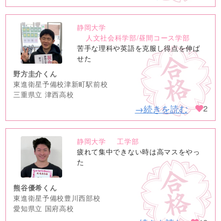
静岡大学
no
人文社会科学部/昼間コース学部
image
苦手な理科や英語を克服し得点を伸ば
せた
野方圭介くん
東進衛星予備校津新町駅前校
三重県立 津西高校
→続きを読む
2
静岡大学
工学部
no
疲れて集中できない時は高マスをやっ
image
た
熊谷優希くん
東進衛星予備校豊川西部校
愛知県立 国府高校