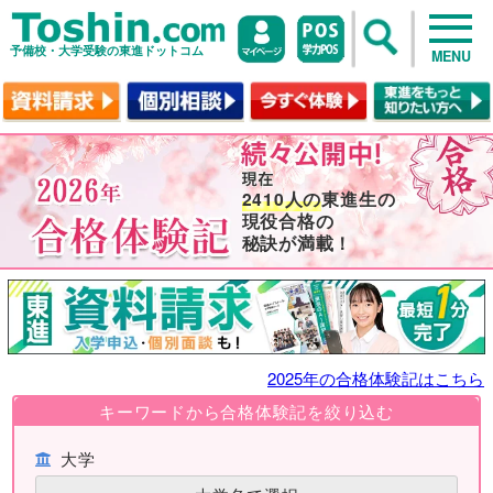
予備校・大学受験の東進ドットコム
MENU
2410人の
東進生の
現役合格の
秘訣が満載！
2025年の合格体験記はこちら
キーワードから合格体験記を絞り込む
大学