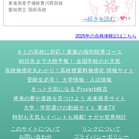
東進衛星予備校豊川西部校
愛知県立 国府高校
→続きを読む
11
2025年の合格体験記はこちら
キミの高校に対応！東進の個別指導コース
90日先まで大胆予報！ 全国学校のお天気
高校無償化丸わかり！高校授業料無償化 情報サイト
受験生必見！ 大学情報・入試情報
きっと元気になる Proverb格言
将来の夢や進路を見つけよう 未来発見サイト
大学・学部選びの動画サイト 東進TV
時刻も天気もイベントも掲載! ナガセ世界時計
このサイトについて
リンクについて
お問い合わせ
プライバシーポリシー