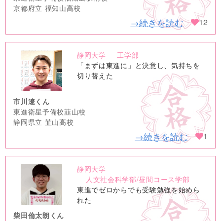
京都府立 福知山高校
→続きを読む
12
静岡大学
工学部
no
「まずは東進に」と決意し、気持ちを
image
切り替えた
市川遼くん
東進衛星予備校韮山校
静岡県立 韮山高校
→続きを読む
1
静岡大学
no
人文社会科学部/昼間コース学部
image
東進でゼロからでも受験勉強を始めら
れた
柴田倫太朗くん