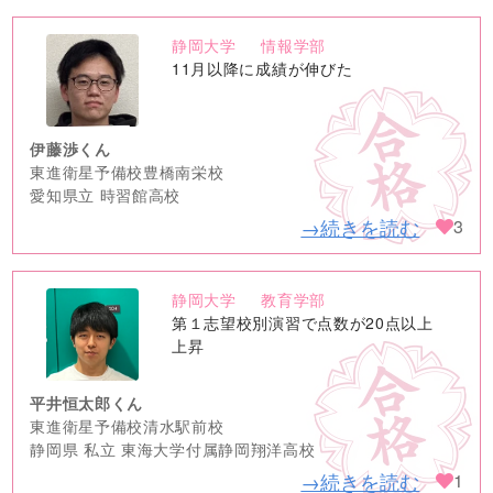
静岡大学
情報学部
no
11月以降に成績が伸びた
image
伊藤渉くん
東進衛星予備校豊橋南栄校
愛知県立 時習館高校
→続きを読む
3
静岡大学
教育学部
no
第１志望校別演習で点数が20点以上
image
上昇
平井恒太郎くん
東進衛星予備校清水駅前校
静岡県 私立 東海大学付属静岡翔洋高校
→続きを読む
1