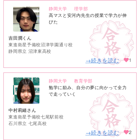
静岡大学
理学部
no
高マスと安河内先生の授業で学力が伸
image
びた
吉田潤くん
東進衛星予備校沼津学園通り校
静岡県立 沼津東高校
→続きを読む
1
静岡大学
教育学部
no
勉学に励み、自分の夢に向かって全力
image
で走っていく
中村莉緒さん
東進衛星予備校七尾駅前校
石川県立 七尾高校
→続きを読む
2