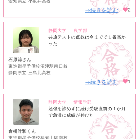
愛知県立 小坂井高校
→続きを読む
2
静岡大学
農学部
no
共通テストの点数は今までで１番高か
image
った
石原涼さん
東進衛星予備校沼津駅南口校
静岡県立 三島北高校
→続きを読む
1
静岡大学
情報学部
no
勉強を諦めずに続け受験直前の１か月
image
で急激に成績が伸びた
倉橋叶和くん
東進衛星予備校福知山駅南校