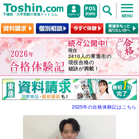
予備校・大学受験の東進ドットコム
MENU
2410人の
東進生の
現役合格の
秘訣が満載！
2025年の合格体験記はこちら