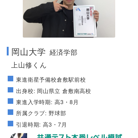
no image
岡山大学
経済学部
上山修くん
東進衛星予備校倉敷駅前校
出身校: 岡山県立 倉敷南高校
東進入学時期: 高3・8月
所属クラブ: 野球部
引退時期: 高3・7月