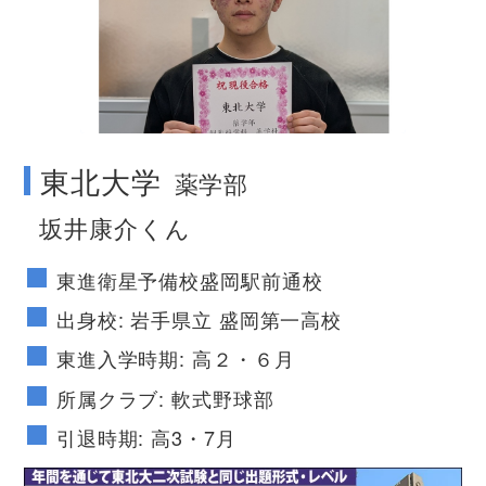
no image
東北大学
薬学部
坂井康介くん
東進衛星予備校盛岡駅前通校
出身校: 岩手県立 盛岡第一高校
東進入学時期: 高２・６月
所属クラブ: 軟式野球部
引退時期: 高3・7月