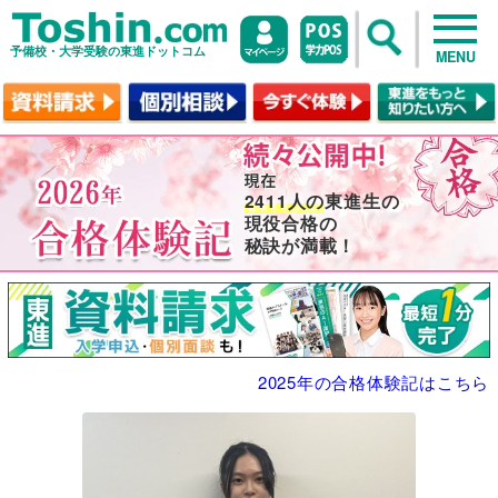
予備校・大学受験の東進ドットコム
MENU
2411人の
東進生の
現役合格の
秘訣が満載！
2025年の合格体験記はこちら