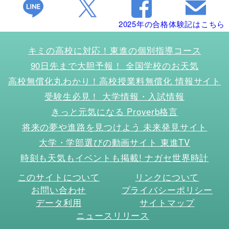
2025年の合格体験記はこちら
キミの高校に対応！東進の個別指導コース
90日先まで大胆予報！ 全国学校のお天気
高校無償化丸わかり！高校授業料無償化 情報サイト
受験生必見！ 大学情報・入試情報
きっと元気になる Proverb格言
将来の夢や進路を見つけよう 未来発見サイト
大学・学部選びの動画サイト 東進TV
時刻も天気もイベントも掲載! ナガセ世界時計
このサイトについて
リンクについて
お問い合わせ
プライバシーポリシー
データ利用
サイトマップ
ニュースリリース