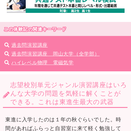
この体験記の関連キーワード
過去問演習講座
過去問演習講座 岡山大学（全学部）
ハイレベル物理 電磁気学
志望校別単元ジャンル演習講座はいろ
んな大学の問題を気軽に解くことが
できる。これは東進生最大の武器
東進に入学したのは１年の秋ぐらいでした。時
間があればふらっと自習室に来て軽く勉強して