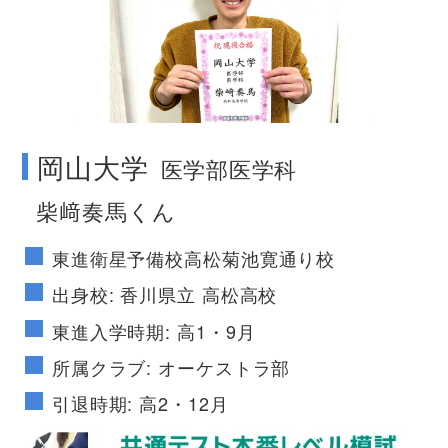
no image
岡山大学
医学部医学科
柴﨑奏馬くん
東進衛星予備校高松菊池寛通り校
出身校: 香川県立 高松高校
東進入学時期: 高1・9月
所属クラブ: オーケストラ部
引退時期: 高2・12月