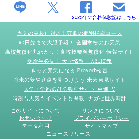
2025年の合格体験記はこちら
キミの高校に対応！東進の個別指導コース
90日先まで大胆予報！ 全国学校のお天気
高校無償化丸わかり！高校授業料無償化 情報サイト
受験生必見！ 大学情報・入試情報
きっと元気になる Proverb格言
将来の夢や進路を見つけよう 未来発見サイト
大学・学部選びの動画サイト 東進TV
時刻も天気もイベントも掲載! ナガセ世界時計
このサイトについて
リンクについて
お問い合わせ
プライバシーポリシー
データ利用
サイトマップ
ニュースリリース