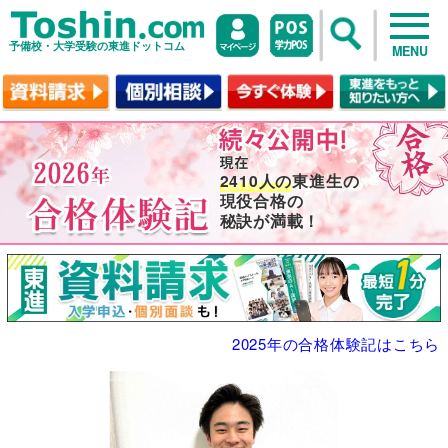
予備校・大学受験の東進ドットコム
MENU
2410人の
東進生の
現役合格の
秘訣が満載！
2025年の合格体験記はこちら