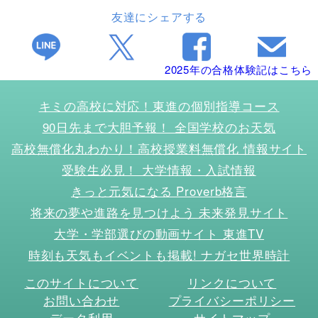
友達にシェアする
2025年の合格体験記はこちら
キミの高校に対応！東進の個別指導コース
90日先まで大胆予報！ 全国学校のお天気
高校無償化丸わかり！高校授業料無償化 情報サイト
受験生必見！ 大学情報・入試情報
きっと元気になる Proverb格言
将来の夢や進路を見つけよう 未来発見サイト
大学・学部選びの動画サイト 東進TV
時刻も天気もイベントも掲載! ナガセ世界時計
このサイトについて
リンクについて
お問い合わせ
プライバシーポリシー
データ利用
サイトマップ