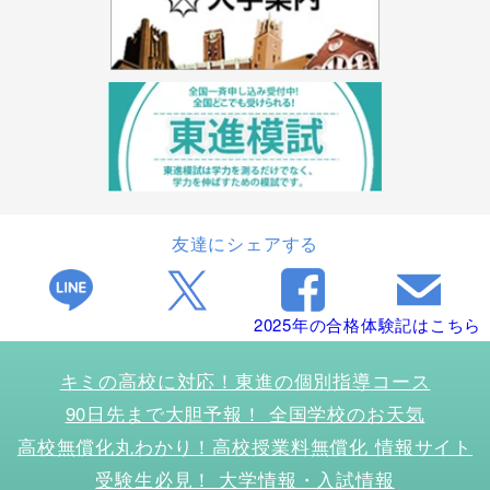
友達にシェアする
2025年の合格体験記はこちら
キミの高校に対応！東進の個別指導コース
90日先まで大胆予報！ 全国学校のお天気
高校無償化丸わかり！高校授業料無償化 情報サイト
受験生必見！ 大学情報・入試情報