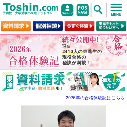
予備校・大学受験の東進ドットコム
MENU
2410人の
東進生の
現役合格の
秘訣が満載！
2025年の合格体験記はこちら