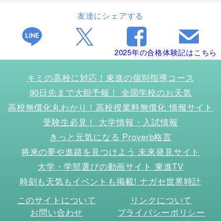
友達にシェアする
2025年の合格体験記はこちら
キミの高校に対応！東進の個別指導コース
90日先まで大胆予報！ 全国学校のお天気
高校無償化丸わかり！高校授業料無償化 情報サイト
受験生必見！ 大学情報・入試情報
きっと元気になる Proverb格言
将来の夢や進路を見つけよう 未来発見サイト
大学・学部選びの動画サイト 東進TV
時刻も天気もイベントも掲載! ナガセ世界時計
このサイトについて
リンクについて
お問い合わせ
プライバシーポリシー