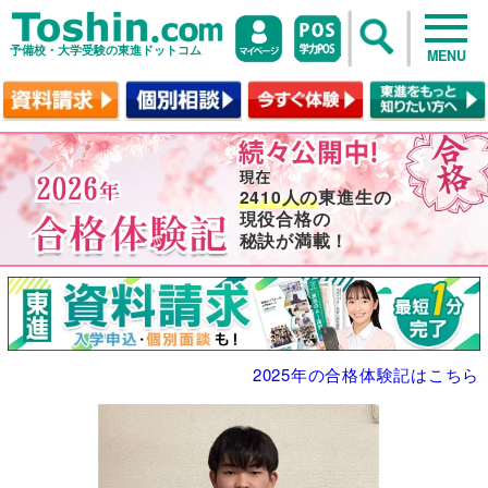
予備校・大学受験の東進ドットコム
MENU
2410人の
東進生の
現役合格の
秘訣が満載！
2025年の合格体験記はこちら