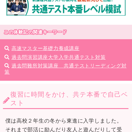
この体験記の関連キーワード
高速マスター基礎力養成講座
過去問演習講座大学入学共通テスト対策
過去問難所対策講座 共通テストリーディング対
策
復習に時間をかけ、共テ本番で自己ベ
スト
僕は高校２年生の冬から東進に入学しました。
それまで部活に励んだり友人と遊んだりして受