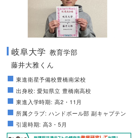
no image
岐阜大学
教育学部
藤井大雅くん
東進衛星予備校豊橋南栄校
出身校: 愛知県立 豊橋南高校
東進入学時期: 高2・11月
所属クラブ: ハンドボール部 副キャプテン
引退時期: 高3・5月