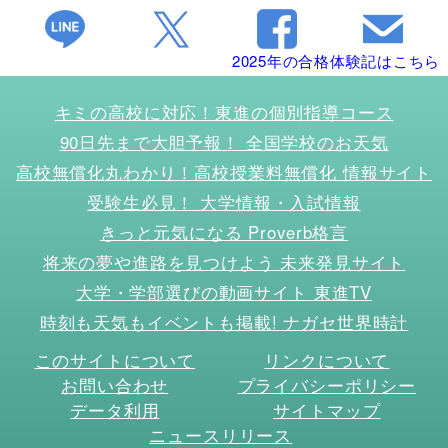
2025年の合格体験記はこちら
キミの高校に対応！東進の個別指導コース
90日先まで大胆予報！ 全国学校のお天気
高校無償化丸わかり！高校授業料無償化 情報サイト
受験生必見！ 大学情報・入試情報
きっと元気になる Proverb格言
将来の夢や進路を見つけよう 未来発見サイト
大学・学部選びの動画サイト 東進TV
時刻も天気もイベントも掲載! ナガセ世界時計
このサイトについて
リンクについて
お問い合わせ
プライバシーポリシー
データ利用
サイトマップ
ニュースリリース