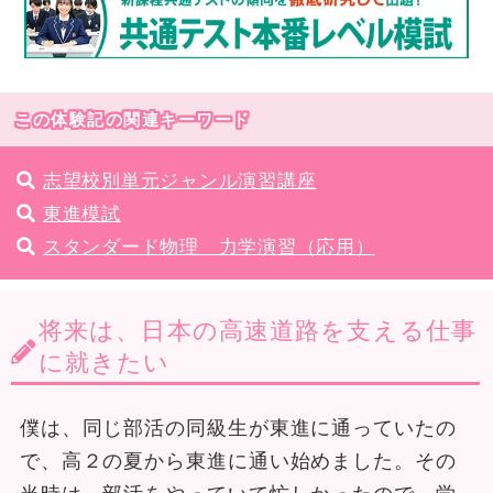
この体験記の関連キーワード
志望校別単元ジャンル演習講座
東進模試
スタンダード物理 力学演習（応用）
将来は、日本の高速道路を支える仕事
に就きたい
僕は、同じ部活の同級生が東進に通っていたの
で、高２の夏から東進に通い始めました。その
当時は、部活をやっていて忙しかったので、学