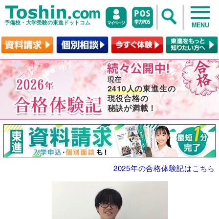
予備校・大学受験の東進ドットコム
MENU
2410人の
東進生の
現役合格の
秘訣が満載！
2025年の合格体験記はこちら