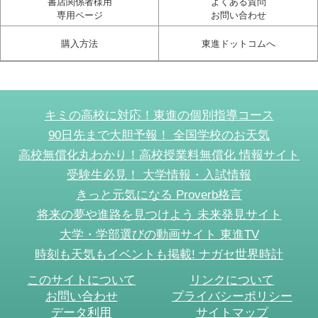
書店関係者様用
よくある質問
専用ページ
お問い合わせ
購入方法
東進ドットコムへ
キミの高校に対応！東進の個別指導コース
90日先まで大胆予報！ 全国学校のお天気
高校無償化丸わかり！高校授業料無償化 情報サイト
受験生必見！ 大学情報・入試情報
きっと元気になる Proverb格言
将来の夢や進路を見つけよう 未来発見サイト
大学・学部選びの動画サイト 東進TV
時刻も天気もイベントも掲載! ナガセ世界時計
このサイトについて
リンクについて
お問い合わせ
プライバシーポリシー
データ利用
サイトマップ