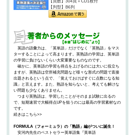
【頁数】304頁＋CD1枚付
【判型】B6判
英語の語彙力は、「英単語」だけでなく「英熟語」をマス
ターすることによって高まります。英熟語の学習は、英単語
の学習に負けないくらい大変重要なものなのです。
確かに、英単語の学習も得点を上げるのには大いに役立ち
ますが、英熟語は空所補充問題など様々な形式の問題で直接
出題されるという点で、「覚えておけばすぐに点数になる知
識」と言えます。また、熟語を知らないと、考えても解けな
い問題も少なくありません。
つまり英熟語は、学習したことがそのまま試験に出るの
で、短期速習で大幅得点UPを狙うのには最高の学習素材なの
です。
続きはこちら>>
FORMULA（フォーミュラ）の「熟語」編がついに誕生！
安河内先生のベストセラー英単語集『英単語