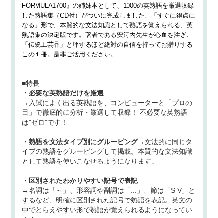
FORMULA1700』の姉妹本として、1000の英熟語を厳選収録
した熟語集（CD付）がついに完成しました。「すぐに得点に
なる」形で、本質的な文法知識として熟語を覚えられる、英
熟語集の決定版です。著者である安河内先生が心血を注ぎ、
「伝統工芸品」と評するほど絶対の自信を持ってお贈りする
この１冊。是非ご活用ください。
■特長
・必要な英熟語だけを厳選
→入試によく出る英熟語を、コンピューターと「プロの
目」で徹底的に分析・厳選して収録！ 不必要な英熟語
は"ゼロ"です！
・熟語を文法タイプ別にグルーピング
→文法的に同じタ
イプの熟語をグルーピングして掲載。本質的な文法知識
として熟語を使いこなせるようになります。
・区別されたわかりやすい記号で表記
→名詞は「～」、形容詞や副詞は「...」、節は「S V」と
するなど、明確に区別された記号で熟語を表記。英文の
中でとらえやすい形で熟語が覚えられるようになってい