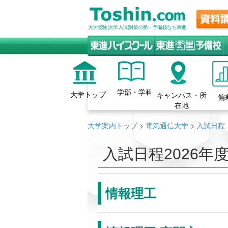
大学受験(大学入試)対策の塾・予備校なら東進
学部・学科
大学トップ
キャンパス・所
偏
在地
大学案内トップ
>
電気通信大学
>
入試日程
入試日程
2026年
情報理工