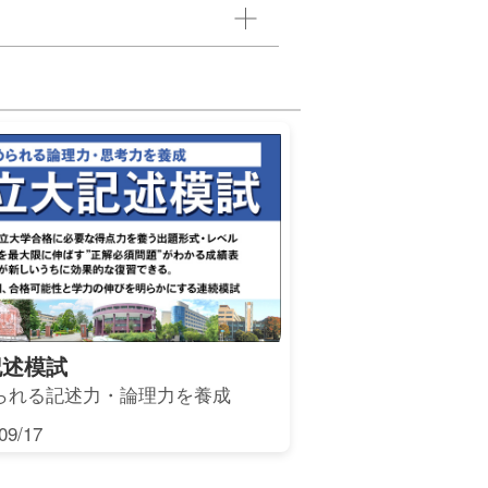
記述模試
られる記述力・論理力を養成
9/17