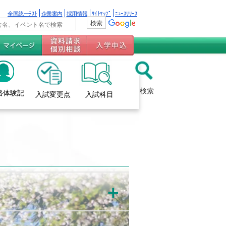
全国統一ﾃｽﾄ
企業案内
採用情報
ｻｲﾄﾏｯﾌﾟ
ﾆｭｰｽﾘﾘｰｽ
検索
格体験記
入試変更点
入試科目
＋