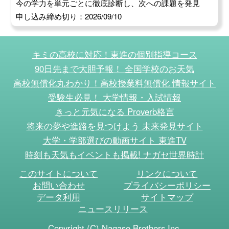
今の学力を単元ごとに徹底診断し、次への課題を発見
申し込み締め切り：2026/09/10
キミの高校に対応！東進の個別指導コース
90日先まで大胆予報！ 全国学校のお天気
高校無償化丸わかり！高校授業料無償化 情報サイト
受験生必見！ 大学情報・入試情報
きっと元気になる Proverb格言
将来の夢や進路を見つけよう 未来発見サイト
大学・学部選びの動画サイト 東進TV
時刻も天気もイベントも掲載! ナガセ世界時計
このサイトについて
リンクについて
お問い合わせ
プライバシーポリシー
データ利用
サイトマップ
ニュースリリース
Copyright (C) Nagase Brothers Inc.