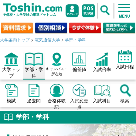
予備校・大学受験の東進ドットコム
MENU
大学案内トップ
>
電気通信大学
>
学部・学科
入試日程
大学トッ
学部・学
キャンパス・
偏差値
入試倍率
所在地
プ
科
模試
過去問
合格体験
入試変更
入試科目
検索
記
点
学部・学科