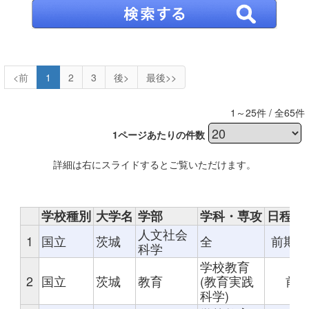
<前
1
2
3
後>
最後>>
1～25件 / 全65件
1ページあたりの件数
詳細は右にスライドするとご覧いただけます。
学校種別
大学名
学部
学科・専攻
日程・
人文社会
1
国立
茨城
全
前期 
科学
学校教育
2
国立
茨城
教育
(教育実践
前
科学)