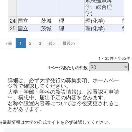
地球環境科
学、総合理
学)
24
国立
茨城
理
理(化学)
前
25
国立
茨城
理
理(化学)
後
<前
1
2
3
後>
最後>>
1～25件 / 全65件
1ページあたりの件数
詳細は、必ず大学発行の募集要項、ホームペー
ジ等で確認してください。
大学・学部・学科の新設情報は、設置認可申請
中、構想中、届出予定の内容を含みます。
名称や設置内容等については今後変更されるこ
とがあります。
※最新情報は大学の公式サイトを必ず確認してください。