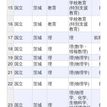
学校教育
15
国立
茨城
教育
(特別支援
前
教育)
学校教育
16
国立
茨城
教育
(特別支援
後
教育)
17
国立
茨城
理
理
前期 
理(数学・
18
国立
茨城
理
後
情報数理)
19
国立
茨城
理
理(物理学)
前
20
国立
茨城
理
理(物理学)
後
21
国立
茨城
理
理(物理学)
後
22
国立
茨城
理
理(物理学)
後
理(物理
学、化学、
生物科学、
23
国立
茨城
理
後