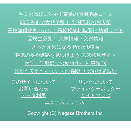
キミの高校に対応！東進の個別指導コース
90日先まで大胆予報！ 全国学校のお天気
高校無償化丸わかり！高校授業料無償化 情報サイト
受験生必見！ 大学情報・入試情報
きっと元気になる Proverb格言
将来の夢や進路を見つけよう 未来発見サイト
大学・学部選びの動画サイト 東進TV
時刻も天気もイベントも掲載! ナガセ世界時計
このサイトについて
リンクについて
お問い合わせ
プライバシーポリシー
データ利用
サイトマップ
ニュースリリース
Copyright (C) Nagase Brothers Inc.