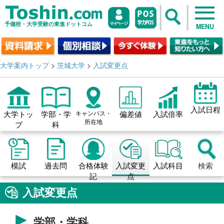
予備校・大学受験の東進ドットコム
MENU
大学案内トップ
>
茨城大学
>
入試変更点
入試日程
大学トッ
学部・学
キャンパス・
偏差値
入試倍率
所在地
プ
科
模試
過去問
合格体験
入試変更
入試科目
検索
記
点
入試変更点
学部・学科